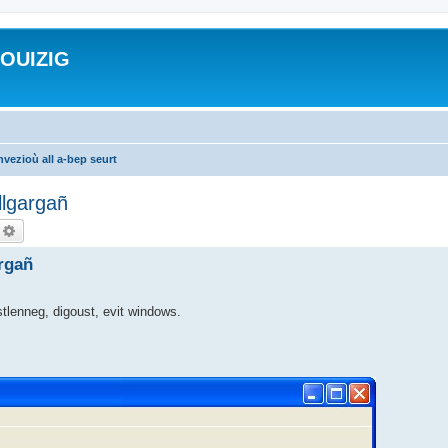
ROUIZIG
vezioù all a-bep seurt
llgargañ
echercher
Recherche avancée
argañ
 stlenneg, digoust, evit windows.