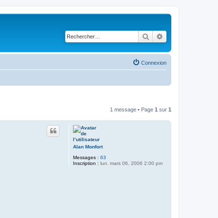
Rechercher
Recherche avancé
Connexion
1 message • Page
1
sur
1
Alan Monfort
Messages :
63
Inscription :
lun. mars 06, 2006 2:00 pm