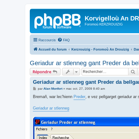
Korvigelloù An D
Foromoù KERZROUIZIG
Raccourcis
FAQ
Accueil du forum
Kerzrouizig - Foromoù An Drouizig
Dan
Geriadur ar stlenneg gant Preder da be
R
Répondre
Geriadur ar stlenneg gant Preder da bellg
M
par
Alan Monfort
»
mar. oct. 27, 2009 8:40 am
e
s
Bremañ, war lec'hienn
Preder
, e vez pellgarget geriadur ar
s
a
g
Geriadur ar stlenneg
e