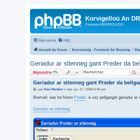
Korvigelloù An D
Foromoù KERZROUIZIG
Raccourcis
FAQ
Accueil du forum
Kerzrouizig - Foromoù An Drouizig
Dan
Geriadur ar stlenneg gant Preder da be
R
Répondre
Geriadur ar stlenneg gant Preder da bellg
M
par
Alan Monfort
»
mar. oct. 27, 2009 8:40 am
e
s
Bremañ, war lec'hienn
Preder
, e vez pellgarget geriadur ar
s
a
g
Geriadur ar stlenneg
e