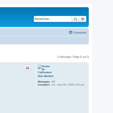
Rechercher
Recherche avancé
Connexion
1 message • Page
1
sur
1
Alan Monfort
Messages :
63
Inscription :
lun. mars 06, 2006 2:00 pm