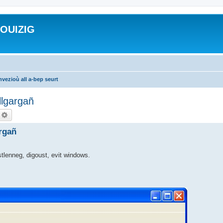
ROUIZIG
vezioù all a-bep seurt
llgargañ
echercher
Recherche avancée
argañ
 stlenneg, digoust, evit windows.