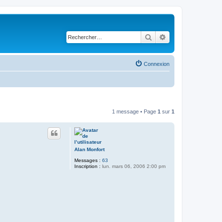
Rechercher
Recherche avancé
Connexion
1 message • Page
1
sur
1
Alan Monfort
Messages :
63
Inscription :
lun. mars 06, 2006 2:00 pm