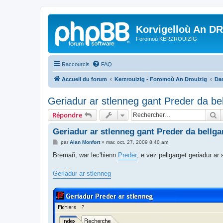
Korvigelloù An D
Foromoù KERZROUIZIG
Raccourcis
FAQ
Accueil du forum
Kerzrouizig - Foromoù An Drouizig
Dan
Geriadur ar stlenneg gant Preder da be
R
Répondre
Geriadur ar stlenneg gant Preder da bellg
M
par
Alan Monfort
»
mar. oct. 27, 2009 8:40 am
e
s
Bremañ, war lec'hienn
Preder
, e vez pellgarget geriadur ar
s
a
g
Geriadur ar stlenneg
e