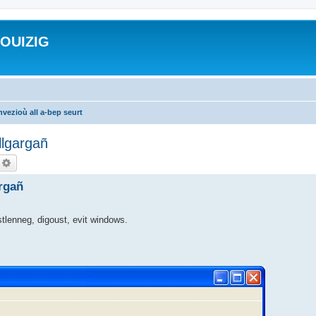
ROUIZIG
vezioù all a-bep seurt
llgargañ
echercher
Recherche avancée
argañ
 stlenneg, digoust, evit windows.