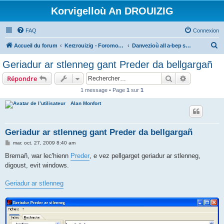
Korvigelloù An DROUIZIG
FAQ
Connexion
R
Accueil du forum
Kerzrouizig - Foromoù An Drouizig
Danvezioù all a-bep seurt
e
Geriadur ar stlenneg gant Preder da bellgargañ
c
Rechercher
Recherche 
Répondre
h
1 message • Page
1
sur
1
e
Alan Monfort
r
c
h
Geriadur ar stlenneg gant Preder da bellgargañ
e
M
mar. oct. 27, 2009 8:40 am
e
r
s
Bremañ, war lec'hienn
Preder
, e vez pellgarget geriadur ar stlenneg,
s
digoust, evit windows.
a
g
e
Geriadur ar stlenneg