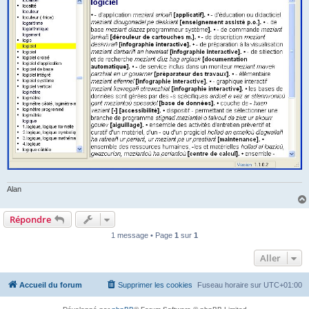
Alan
Répondre
1 message • Page
1
sur
1
Aller
Accueil du forum
Supprimer les cookies
Fuseau horaire sur
UTC+01:00