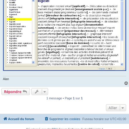
Alan
Répondre
1 message • Page
1
sur
1
Aller
Accueil du forum
Supprimer les cookies
Fuseau horaire sur
UTC+01:00