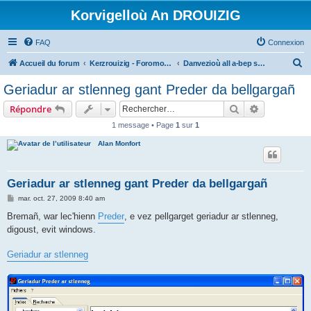
Korvigelloù An DROUIZIG
FAQ
Connexion
R
Accueil du forum
Kerzrouizig - Foromoù An Drouizig
Danvezioù all a-bep seurt
e
Geriadur ar stlenneg gant Preder da bellgargañ
c
Rechercher
Recherche 
Répondre
h
1 message • Page
1
sur
1
e
Alan Monfort
r
c
h
Geriadur ar stlenneg gant Preder da bellgargañ
e
M
mar. oct. 27, 2009 8:40 am
e
r
s
Bremañ, war lec'hienn
Preder
, e vez pellgarget geriadur ar stlenneg,
s
digoust, evit windows.
a
g
e
Geriadur ar stlenneg