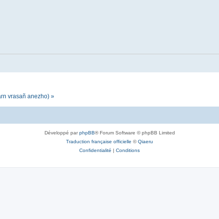
darn vrasañ anezho) »
Développé par
phpBB
® Forum Software © phpBB Limited
Traduction française officielle
©
Qiaeru
Confidentialité
|
Conditions