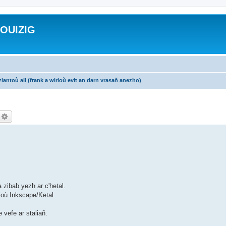
ROUIZIG
iantoù all (frank a wirioù evit an darn vrasañ anezho)
echercher
Recherche avancée
 zibab yezh ar c'hetal.
ioù Inkscape/Ketal
 vefe ar staliañ.