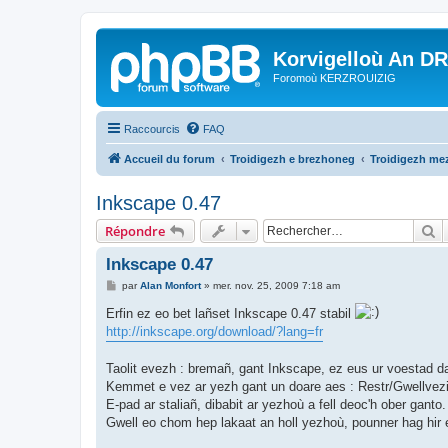
Korvigelloù An D
Foromoù KERZROUIZIG
Raccourcis
FAQ
Accueil du forum
Troidigezh e brezhoneg
Troidigezh mez
Inkscape 0.47
R
Répondre
Inkscape 0.47
M
par
Alan Monfort
»
mer. nov. 25, 2009 7:18 am
e
s
Erfin ez eo bet lañset Inkscape 0.47 stabil
s
http://inkscape.org/download/?lang=fr
a
g
e
Taolit evezh : bremañ, gant Inkscape, ez eus ur voestad da
Kemmet e vez ar yezh gant un doare aes : Restr/Gwellvez
E-pad ar staliañ, dibabit ar yezhoù a fell deoc'h ober ganto.
Gwell eo chom hep lakaat an holl yezhoù, pounner hag hir e