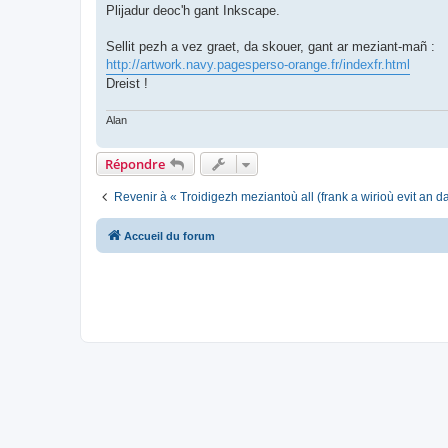
Plijadur deoc'h gant Inkscape.
Sellit pezh a vez graet, da skouer, gant ar meziant-mañ :
http://artwork.navy.pagesperso-orange.fr/indexfr.html
Dreist !
Alan
Répondre
Revenir à « Troidigezh meziantoù all (frank a wirioù evit an 
Accueil du forum