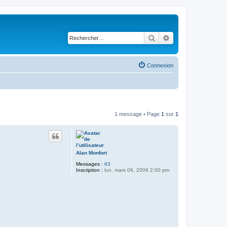
Rechercher
Recherche avancé
Connexion
1 message • Page
1
sur
1
Alan Monfort
Messages :
63
Inscription :
lun. mars 06, 2006 2:00 pm