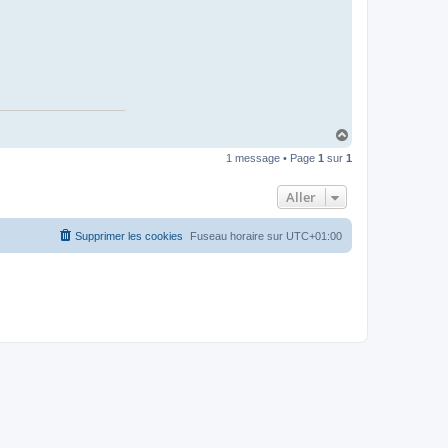
H
a
1 message • Page
1
sur
1
u
t
Aller
Supprimer les cookies
Fuseau horaire sur
UTC+01:00