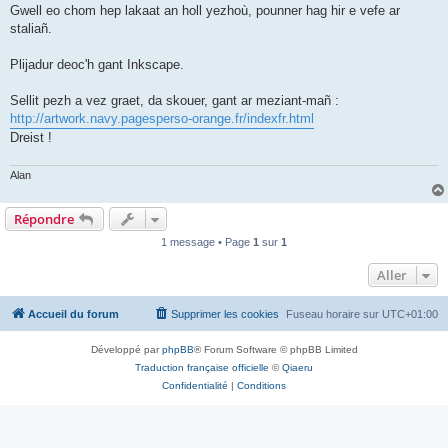
Gwell eo chom hep lakaat an holl yezhoù, pounner hag hir e vefe ar
staliañ.
Plijadur deoc'h gant Inkscape.
Sellit pezh a vez graet, da skouer, gant ar meziant-mañ :
http://artwork.navy.pagesperso-orange.fr/indexfr.html
Dreist !
Alan
Répondre
1 message • Page
1
sur
1
Aller
Accueil du forum
Supprimer les cookies
Fuseau horaire sur
UTC+01:00
Développé par
phpBB
® Forum Software © phpBB Limited
Traduction française officielle
©
Qiaeru
Confidentialité
|
Conditions