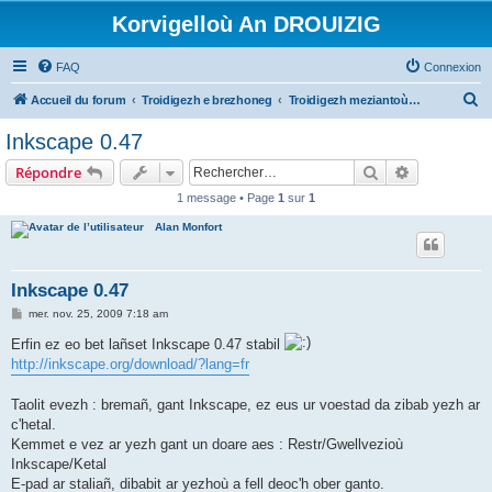
Korvigelloù An DROUIZIG
FAQ
Connexion
R
Accueil du forum
Troidigezh e brezhoneg
Troidigezh meziantoù all (frank a wirioù evit an darn vrasañ anezho)
e
Inkscape 0.47
c
Rechercher
Recherche 
Répondre
h
1 message • Page
1
sur
1
e
Alan Monfort
r
c
h
Inkscape 0.47
e
M
mer. nov. 25, 2009 7:18 am
e
r
s
Erfin ez eo bet lañset Inkscape 0.47 stabil
s
http://inkscape.org/download/?lang=fr
a
g
e
Taolit evezh : bremañ, gant Inkscape, ez eus ur voestad da zibab yezh ar
c'hetal.
Kemmet e vez ar yezh gant un doare aes : Restr/Gwellvezioù
Inkscape/Ketal
E-pad ar staliañ, dibabit ar yezhoù a fell deoc'h ober ganto.