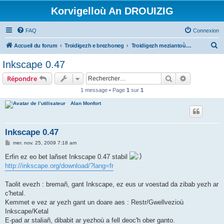
Korvigelloù An DROUIZIG
FAQ
Connexion
R
Accueil du forum
Troidigezh e brezhoneg
Troidigezh meziantoù all (frank a wirioù evit an darn vrasañ anezho)
e
Inkscape 0.47
c
Rechercher
Recherche 
Répondre
h
1 message • Page
1
sur
1
e
Alan Monfort
r
c
h
Inkscape 0.47
e
M
mer. nov. 25, 2009 7:18 am
e
r
s
Erfin ez eo bet lañset Inkscape 0.47 stabil
s
http://inkscape.org/download/?lang=fr
a
g
e
Taolit evezh : bremañ, gant Inkscape, ez eus ur voestad da zibab yezh ar
c'hetal.
Kemmet e vez ar yezh gant un doare aes : Restr/Gwellvezioù
Inkscape/Ketal
E-pad ar staliañ, dibabit ar yezhoù a fell deoc'h ober ganto.