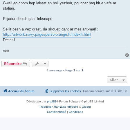
Gwell eo chom hep lakaat an holl yezhoù, pounner hag hir e vefe ar
staliañ.
Plijadur deoc'h gant Inkscape.
Sellit pezh a vez graet, da skouer, gant ar meziant-mañ :
http://artwork.navy.pagesperso-orange.fr/indexfr.html
Dreist !
Alan
Répondre
1 message • Page
1
sur
1
Aller
Accueil du forum
Supprimer les cookies
Fuseau horaire sur
UTC+01:00
Développé par
phpBB
® Forum Software © phpBB Limited
Traduction française officielle
©
Qiaeru
Confidentialité
|
Conditions