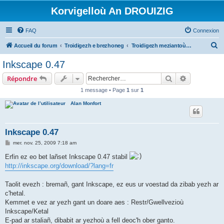
Korvigelloù An DROUIZIG
FAQ
Connexion
R
Accueil du forum
Troidigezh e brezhoneg
Troidigezh meziantoù all (frank a wirioù evit an darn vrasañ anezho)
e
Inkscape 0.47
c
Rechercher
Recherche 
Répondre
h
1 message • Page
1
sur
1
e
Alan Monfort
r
c
h
Inkscape 0.47
e
M
mer. nov. 25, 2009 7:18 am
e
r
s
Erfin ez eo bet lañset Inkscape 0.47 stabil
s
http://inkscape.org/download/?lang=fr
a
g
e
Taolit evezh : bremañ, gant Inkscape, ez eus ur voestad da zibab yezh ar
c'hetal.
Kemmet e vez ar yezh gant un doare aes : Restr/Gwellvezioù
Inkscape/Ketal
E-pad ar staliañ, dibabit ar yezhoù a fell deoc'h ober ganto.