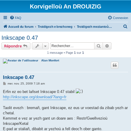
Korvigelloù An DROUIZIG
FAQ
Connexion
R
Accueil du forum
Troidigezh e brezhoneg
Troidigezh meziantoù all (frank a wirioù evit an darn vrasañ anezho)
e
Inkscape 0.47
c
Rechercher
Recherche 
Répondre
h
1 message • Page
1
sur
1
e
Alan Monfort
r
c
h
Inkscape 0.47
e
M
mer. nov. 25, 2009 7:18 am
e
r
s
Erfin ez eo bet lañset Inkscape 0.47 stabil
s
http://inkscape.org/download/?lang=fr
a
g
e
Taolit evezh : bremañ, gant Inkscape, ez eus ur voestad da zibab yezh ar
c'hetal.
Kemmet e vez ar yezh gant un doare aes : Restr/Gwellvezioù
Inkscape/Ketal
E-pad ar staliañ, dibabit ar yezhoù a fell deoc'h ober ganto.