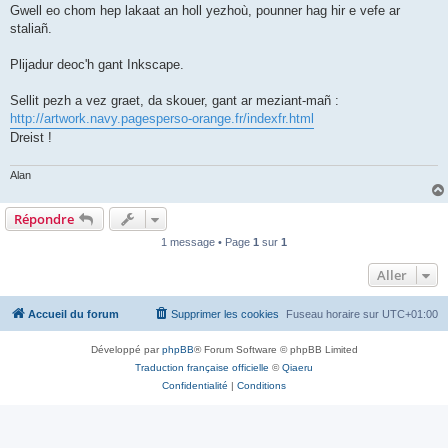
Gwell eo chom hep lakaat an holl yezhoù, pounner hag hir e vefe ar
staliañ.
Plijadur deoc'h gant Inkscape.
Sellit pezh a vez graet, da skouer, gant ar meziant-mañ :
http://artwork.navy.pagesperso-orange.fr/indexfr.html
Dreist !
Alan
Répondre
1 message • Page
1
sur
1
Aller
Accueil du forum
Supprimer les cookies
Fuseau horaire sur
UTC+01:00
Développé par
phpBB
® Forum Software © phpBB Limited
Traduction française officielle
©
Qiaeru
Confidentialité
|
Conditions