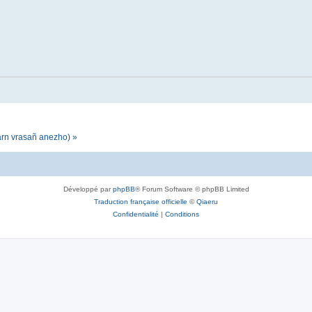
darn vrasañ anezho) »
Développé par
phpBB
® Forum Software © phpBB Limited
Traduction française officielle
©
Qiaeru
Confidentialité
|
Conditions