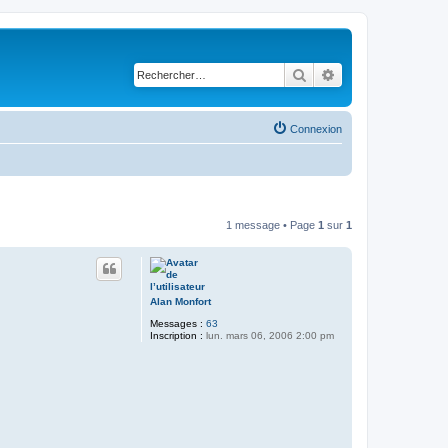
Rechercher
Recherche avancé
Connexion
1 message • Page
1
sur
1
Alan Monfort
Messages :
63
Inscription :
lun. mars 06, 2006 2:00 pm