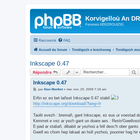
Korvigelloù An D
Foromoù KERZROUIZIG
Raccourcis
FAQ
Accueil du forum
Troidigezh e brezhoneg
Troidigezh mez
Inkscape 0.47
R
Répondre
Inkscape 0.47
M
par
Alan Monfort
»
mer. nov. 25, 2009 7:18 am
e
s
Erfin ez eo bet lañset Inkscape 0.47 stabil
s
http://inkscape.org/download/?lang=fr
a
g
e
Taolit evezh : bremañ, gant Inkscape, ez eus ur voestad da
Kemmet e vez ar yezh gant un doare aes : Restr/Gwellvez
E-pad ar staliañ, dibabit ar yezhoù a fell deoc'h ober ganto.
Gwell eo chom hep lakaat an holl yezhoù, pounner hag hir e