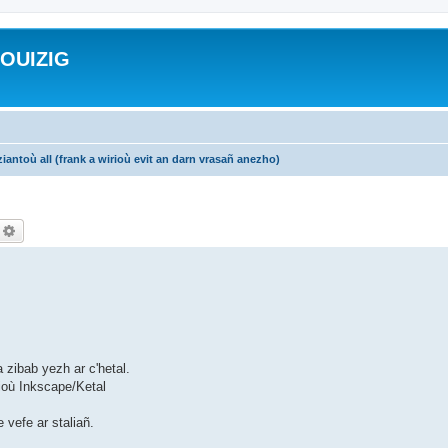
ROUIZIG
iantoù all (frank a wirioù evit an darn vrasañ anezho)
echercher
Recherche avancée
 zibab yezh ar c'hetal.
ioù Inkscape/Ketal
 vefe ar staliañ.