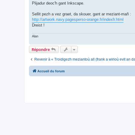
Plijadur deoc'h gant Inkscape.
Sellit pezh a vez graet, da skouer, gant ar meziant-mañ :
http://artwork.navy.pagesperso-orange.fr/indexfr.html
Dreist !
Alan
Répondre
Revenir à « Troidigezh meziantoù all (frank a wirioù evit an 
Accueil du forum