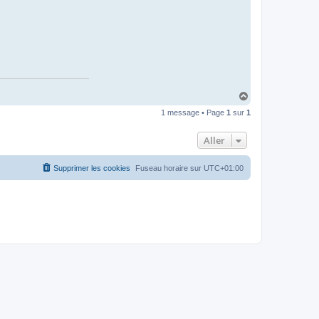
H
a
1 message • Page
1
sur
1
u
t
Aller
Supprimer les cookies
Fuseau horaire sur
UTC+01:00