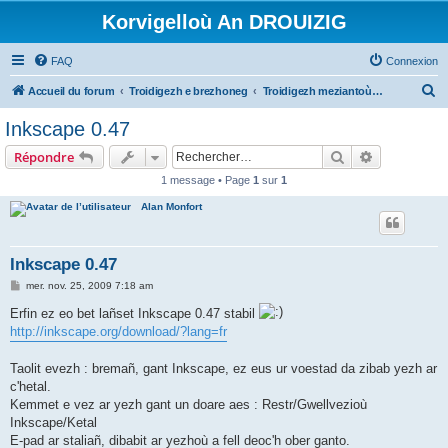
Korvigelloù An DROUIZIG
FAQ
Connexion
R
Accueil du forum
Troidigezh e brezhoneg
Troidigezh meziantoù all (frank a wirioù evit an darn vrasañ anezho)
e
Inkscape 0.47
c
Rechercher
Recherche 
Répondre
h
1 message • Page
1
sur
1
e
Alan Monfort
r
c
h
Inkscape 0.47
e
M
mer. nov. 25, 2009 7:18 am
e
r
s
Erfin ez eo bet lañset Inkscape 0.47 stabil
s
http://inkscape.org/download/?lang=fr
a
g
e
Taolit evezh : bremañ, gant Inkscape, ez eus ur voestad da zibab yezh ar
c'hetal.
Kemmet e vez ar yezh gant un doare aes : Restr/Gwellvezioù
Inkscape/Ketal
E-pad ar staliañ, dibabit ar yezhoù a fell deoc'h ober ganto.