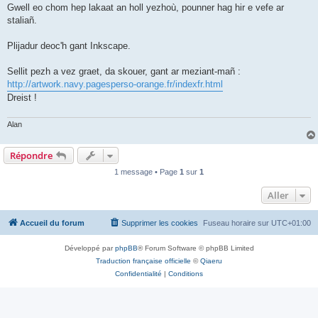
Gwell eo chom hep lakaat an holl yezhoù, pounner hag hir e vefe ar
staliañ.
Plijadur deoc'h gant Inkscape.
Sellit pezh a vez graet, da skouer, gant ar meziant-mañ :
http://artwork.navy.pagesperso-orange.fr/indexfr.html
Dreist !
Alan
Répondre
1 message • Page
1
sur
1
Aller
Accueil du forum
Supprimer les cookies
Fuseau horaire sur
UTC+01:00
Développé par
phpBB
® Forum Software © phpBB Limited
Traduction française officielle
©
Qiaeru
Confidentialité
|
Conditions