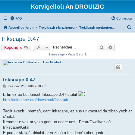
Korvigelloù An DROUIZIG
FAQ
Connexion
R
Accueil du forum
Troidigezh e brezhoneg
Troidigezh meziantoù all (frank a wirioù evit an darn vrasañ anezho)
e
Inkscape 0.47
c
Rechercher
Recherche 
Répondre
h
1 message • Page
1
sur
1
e
Alan Monfort
r
c
h
Inkscape 0.47
e
M
mer. nov. 25, 2009 7:18 am
e
r
s
Erfin ez eo bet lañset Inkscape 0.47 stabil
s
http://inkscape.org/download/?lang=fr
a
g
e
Taolit evezh : bremañ, gant Inkscape, ez eus ur voestad da zibab yezh ar
c'hetal.
Kemmet e vez ar yezh gant un doare aes : Restr/Gwellvezioù
Inkscape/Ketal
E-pad ar staliañ, dibabit ar yezhoù a fell deoc'h ober ganto.