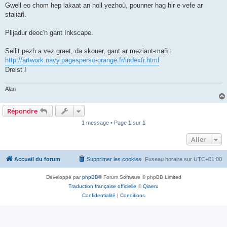
Gwell eo chom hep lakaat an holl yezhoù, pounner hag hir e vefe ar
staliañ.
Plijadur deoc'h gant Inkscape.
Sellit pezh a vez graet, da skouer, gant ar meziant-mañ :
http://artwork.navy.pagesperso-orange.fr/indexfr.html
Dreist !
Alan
Répondre
1 message • Page
1
sur
1
Aller
Accueil du forum
Supprimer les cookies
Fuseau horaire sur
UTC+01:00
Développé par
phpBB
® Forum Software © phpBB Limited
Traduction française officielle
©
Qiaeru
Confidentialité
|
Conditions