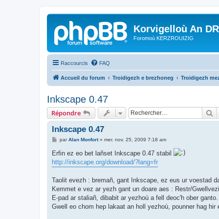
Korvigelloù An D
Foromoù KERZROUIZIG
Raccourcis
FAQ
Accueil du forum
Troidigezh e brezhoneg
Troidigezh mez
Inkscape 0.47
R
Répondre
Inkscape 0.47
M
par
Alan Monfort
»
mer. nov. 25, 2009 7:18 am
e
s
Erfin ez eo bet lañset Inkscape 0.47 stabil
s
http://inkscape.org/download/?lang=fr
a
g
e
Taolit evezh : bremañ, gant Inkscape, ez eus ur voestad da
Kemmet e vez ar yezh gant un doare aes : Restr/Gwellvez
E-pad ar staliañ, dibabit ar yezhoù a fell deoc'h ober ganto.
Gwell eo chom hep lakaat an holl yezhoù, pounner hag hir e