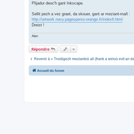
Plijadur deoc'h gant Inkscape.
Sellit pezh a vez graet, da skouer, gant ar meziant-mañ :
http://artwork.navy.pagesperso-orange.fr/indexfr.html
Dreist !
Alan
Répondre
Revenir à « Troidigezh meziantoù all (frank a wirioù evit an 
Accueil du forum