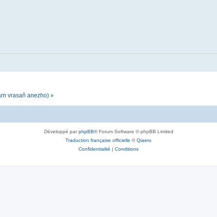
darn vrasañ anezho) »
Développé par
phpBB
® Forum Software © phpBB Limited
Traduction française officielle
©
Qiaeru
Confidentialité
|
Conditions