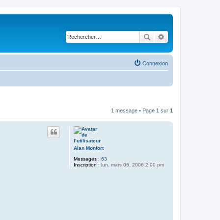
Rechercher
Recherche avancé
Connexion
1 message • Page
1
sur
1
Alan Monfort
Messages :
63
Inscription :
lun. mars 06, 2006 2:00 pm