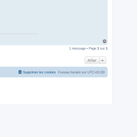
H
a
1 message • Page
1
sur
1
u
t
Aller
Supprimer les cookies
Fuseau horaire sur
UTC+01:00