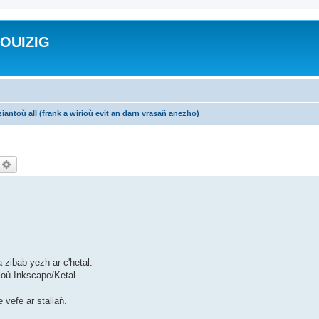
ROUIZIG
iantoù all (frank a wirioù evit an darn vrasañ anezho)
echercher
Recherche avancée
 zibab yezh ar c'hetal.
ioù Inkscape/Ketal
 vefe ar staliañ.