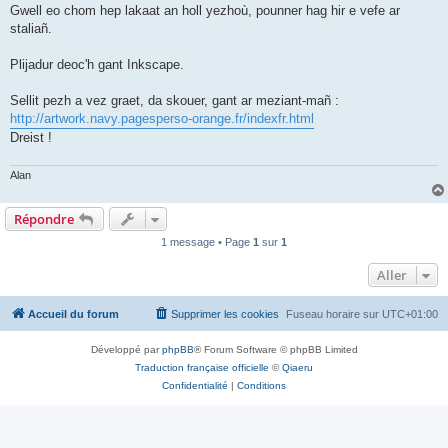
Gwell eo chom hep lakaat an holl yezhoù, pounner hag hir e vefe ar
staliañ.
Plijadur deoc'h gant Inkscape.
Sellit pezh a vez graet, da skouer, gant ar meziant-mañ :
http://artwork.navy.pagesperso-orange.fr/indexfr.html
Dreist !
Alan
Répondre
1 message • Page
1
sur
1
Aller
Accueil du forum
Supprimer les cookies
Fuseau horaire sur
UTC+01:00
Développé par
phpBB
® Forum Software © phpBB Limited
Traduction française officielle
©
Qiaeru
Confidentialité
|
Conditions