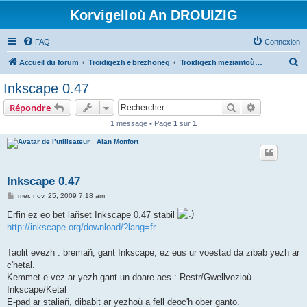
Korvigelloù An DROUIZIG
FAQ
Connexion
R
Accueil du forum
Troidigezh e brezhoneg
Troidigezh meziantoù all (frank a wirioù evit an darn vrasañ anezho)
e
Inkscape 0.47
c
Rechercher
Recherche 
Répondre
h
1 message • Page
1
sur
1
e
Alan Monfort
r
c
h
Inkscape 0.47
e
M
mer. nov. 25, 2009 7:18 am
e
r
s
Erfin ez eo bet lañset Inkscape 0.47 stabil
s
http://inkscape.org/download/?lang=fr
a
g
e
Taolit evezh : bremañ, gant Inkscape, ez eus ur voestad da zibab yezh ar
c'hetal.
Kemmet e vez ar yezh gant un doare aes : Restr/Gwellvezioù
Inkscape/Ketal
E-pad ar staliañ, dibabit ar yezhoù a fell deoc'h ober ganto.