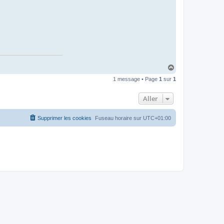
H
a
1 message • Page
1
sur
1
u
t
Aller
Supprimer les cookies
Fuseau horaire sur
UTC+01:00