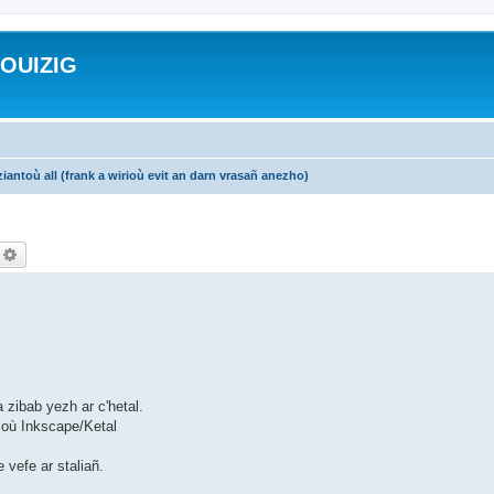
ROUIZIG
iantoù all (frank a wirioù evit an darn vrasañ anezho)
echercher
Recherche avancée
 zibab yezh ar c'hetal.
ioù Inkscape/Ketal
 vefe ar staliañ.