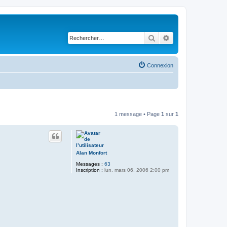
Rechercher
Recherche avancé
Connexion
1 message • Page
1
sur
1
Alan Monfort
Messages :
63
Inscription :
lun. mars 06, 2006 2:00 pm