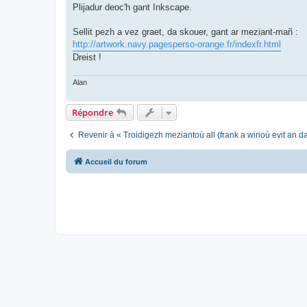
Plijadur deoc'h gant Inkscape.
Sellit pezh a vez graet, da skouer, gant ar meziant-mañ :
http://artwork.navy.pagesperso-orange.fr/indexfr.html
Dreist !
Alan
Répondre
Revenir à « Troidigezh meziantoù all (frank a wirioù evit an 
Accueil du forum