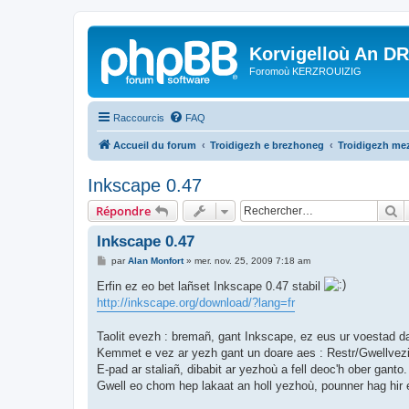
Korvigelloù An D
Foromoù KERZROUIZIG
Raccourcis
FAQ
Accueil du forum
Troidigezh e brezhoneg
Troidigezh mez
Inkscape 0.47
R
Répondre
Inkscape 0.47
M
par
Alan Monfort
»
mer. nov. 25, 2009 7:18 am
e
s
Erfin ez eo bet lañset Inkscape 0.47 stabil
s
http://inkscape.org/download/?lang=fr
a
g
e
Taolit evezh : bremañ, gant Inkscape, ez eus ur voestad da
Kemmet e vez ar yezh gant un doare aes : Restr/Gwellvez
E-pad ar staliañ, dibabit ar yezhoù a fell deoc'h ober ganto.
Gwell eo chom hep lakaat an holl yezhoù, pounner hag hir e