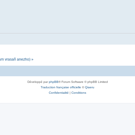
darn vrasañ anezho) »
Développé par
phpBB
® Forum Software © phpBB Limited
Traduction française officielle
©
Qiaeru
Confidentialité
|
Conditions