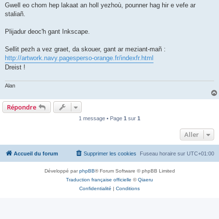
Gwell eo chom hep lakaat an holl yezhoù, pounner hag hir e vefe ar
staliañ.
Plijadur deoc'h gant Inkscape.
Sellit pezh a vez graet, da skouer, gant ar meziant-mañ :
http://artwork.navy.pagesperso-orange.fr/indexfr.html
Dreist !
Alan
Répondre
1 message • Page
1
sur
1
Aller
Accueil du forum
Supprimer les cookies
Fuseau horaire sur
UTC+01:00
Développé par
phpBB
® Forum Software © phpBB Limited
Traduction française officielle
©
Qiaeru
Confidentialité
|
Conditions