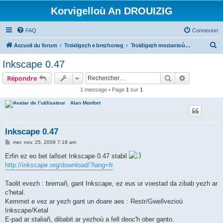
Korvigelloù An DROUIZIG
FAQ
Connexion
R
Accueil du forum
Troidigezh e brezhoneg
Troidigezh meziantoù all (frank a wirioù evit an darn vrasañ anezho)
e
Inkscape 0.47
c
Rechercher
Recherche 
Répondre
h
1 message • Page
1
sur
1
e
Alan Monfort
r
c
h
Inkscape 0.47
e
M
mer. nov. 25, 2009 7:18 am
e
r
s
Erfin ez eo bet lañset Inkscape 0.47 stabil
s
http://inkscape.org/download/?lang=fr
a
g
e
Taolit evezh : bremañ, gant Inkscape, ez eus ur voestad da zibab yezh ar
c'hetal.
Kemmet e vez ar yezh gant un doare aes : Restr/Gwellvezioù
Inkscape/Ketal
E-pad ar staliañ, dibabit ar yezhoù a fell deoc'h ober ganto.