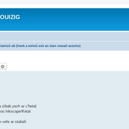
ROUIZIG
iantoù all (frank a wirioù evit an darn vrasañ anezho)
echercher
Recherche avancée
 zibab yezh ar c'hetal.
ioù Inkscape/Ketal
 vefe ar staliañ.