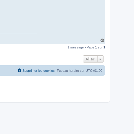
H
a
1 message • Page
1
sur
1
u
t
Aller
Supprimer les cookies
Fuseau horaire sur
UTC+01:00