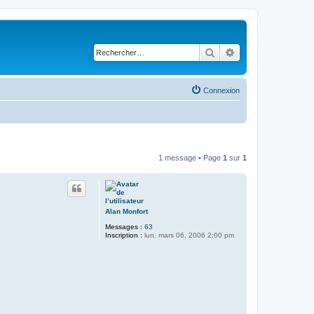
Rechercher
Recherche avancé
Connexion
1 message • Page
1
sur
1
Alan Monfort
Messages :
63
Inscription :
lun. mars 06, 2006 2:00 pm