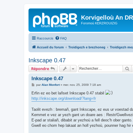
Korvigelloù An D
Foromoù KERZROUIZIG
Raccourcis
FAQ
Accueil du forum
Troidigezh e brezhoneg
Troidigezh mez
Inkscape 0.47
R
Répondre
Inkscape 0.47
M
par
Alan Monfort
»
mer. nov. 25, 2009 7:18 am
e
s
Erfin ez eo bet lañset Inkscape 0.47 stabil
s
http://inkscape.org/download/?lang=fr
a
g
e
Taolit evezh : bremañ, gant Inkscape, ez eus ur voestad da
Kemmet e vez ar yezh gant un doare aes : Restr/Gwellvez
E-pad ar staliañ, dibabit ar yezhoù a fell deoc'h ober ganto.
Gwell eo chom hep lakaat an holl yezhoù, pounner hag hir e