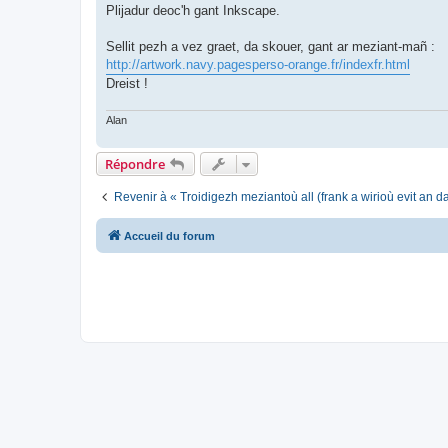
Plijadur deoc'h gant Inkscape.
Sellit pezh a vez graet, da skouer, gant ar meziant-mañ :
http://artwork.navy.pagesperso-orange.fr/indexfr.html
Dreist !
Alan
Répondre
Revenir à « Troidigezh meziantoù all (frank a wirioù evit an 
Accueil du forum