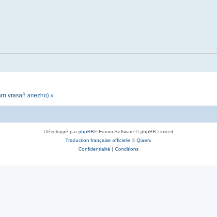
darn vrasañ anezho) »
Développé par
phpBB
® Forum Software © phpBB Limited
Traduction française officielle
©
Qiaeru
Confidentialité
|
Conditions