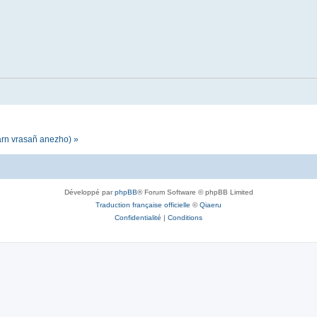
darn vrasañ anezho) »
Développé par
phpBB
® Forum Software © phpBB Limited
Traduction française officielle
©
Qiaeru
Confidentialité
|
Conditions