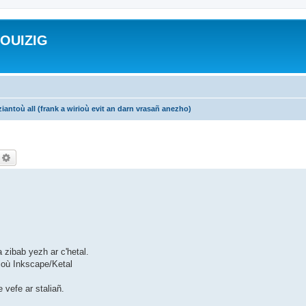
ROUIZIG
iantoù all (frank a wirioù evit an darn vrasañ anezho)
echercher
Recherche avancée
 zibab yezh ar c'hetal.
ioù Inkscape/Ketal
 vefe ar staliañ.