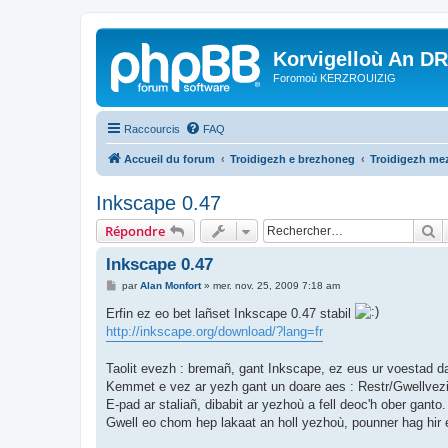
Korvigelloù An D
Foromoù KERZROUIZIG
Raccourcis
FAQ
Accueil du forum
Troidigezh e brezhoneg
Troidigezh mez
Inkscape 0.47
R
Répondre
Inkscape 0.47
M
par
Alan Monfort
»
mer. nov. 25, 2009 7:18 am
e
s
Erfin ez eo bet lañset Inkscape 0.47 stabil
s
http://inkscape.org/download/?lang=fr
a
g
e
Taolit evezh : bremañ, gant Inkscape, ez eus ur voestad da
Kemmet e vez ar yezh gant un doare aes : Restr/Gwellvez
E-pad ar staliañ, dibabit ar yezhoù a fell deoc'h ober ganto.
Gwell eo chom hep lakaat an holl yezhoù, pounner hag hir e