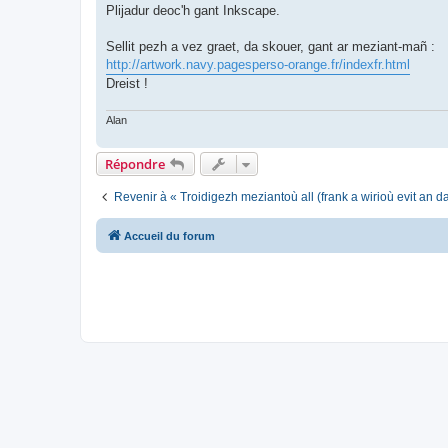
Plijadur deoc'h gant Inkscape.
Sellit pezh a vez graet, da skouer, gant ar meziant-mañ :
http://artwork.navy.pagesperso-orange.fr/indexfr.html
Dreist !
Alan
Répondre
Revenir à « Troidigezh meziantoù all (frank a wirioù evit an 
Accueil du forum