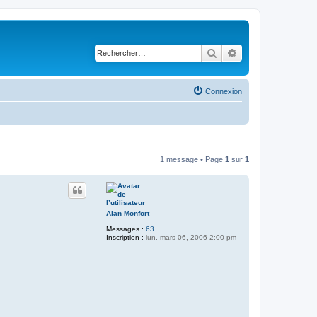
Rechercher
Recherche avancé
Connexion
1 message • Page
1
sur
1
Alan Monfort
Messages :
63
Inscription :
lun. mars 06, 2006 2:00 pm