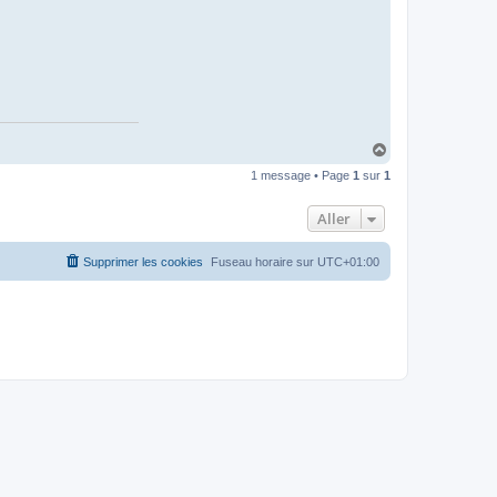
H
a
1 message • Page
1
sur
1
u
t
Aller
Supprimer les cookies
Fuseau horaire sur
UTC+01:00