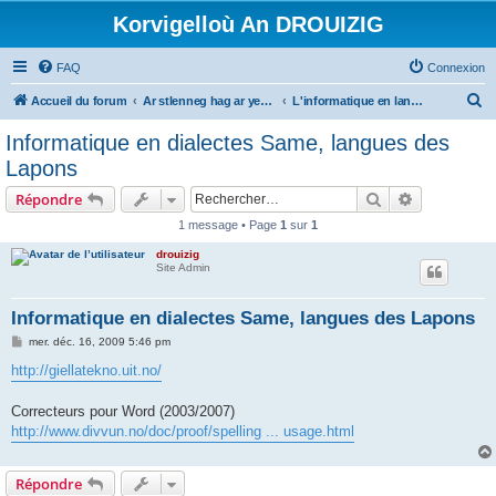
Korvigelloù An DROUIZIG
FAQ
Connexion
R
Accueil du forum
Ar stlenneg hag ar yezhoù bihan er bed a-bezh
L'informatique en langues régionales et minoritaires
e
Informatique en dialectes Same, langues des
c
Lapons
h
Rechercher
Recherche 
Répondre
e
1 message • Page
1
sur
1
r
drouizig
c
Site Admin
h
e
Informatique en dialectes Same, langues des Lapons
r
M
mer. déc. 16, 2009 5:46 pm
e
s
http://giellatekno.uit.no/
s
a
g
Correcteurs pour Word (2003/2007)
e
http://www.divvun.no/doc/proof/spelling ... usage.html
Répondre