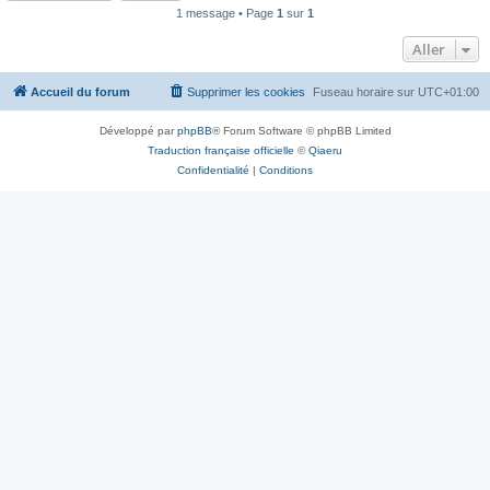
1 message • Page
1
sur
1
Aller
Accueil du forum
Supprimer les cookies
Fuseau horaire sur
UTC+01:00
Développé par
phpBB
® Forum Software © phpBB Limited
Traduction française officielle
©
Qiaeru
Confidentialité
|
Conditions