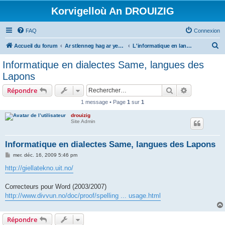
Korvigelloù An DROUIZIG
FAQ
Connexion
R
Accueil du forum
Ar stlenneg hag ar yezhoù bihan er bed a-bezh
L'informatique en langues régionales et minoritaires
e
Informatique en dialectes Same, langues des
c
Lapons
h
Rechercher
Recherche 
Répondre
e
1 message • Page
1
sur
1
r
drouizig
c
Site Admin
h
e
Informatique en dialectes Same, langues des Lapons
r
M
mer. déc. 16, 2009 5:46 pm
e
s
http://giellatekno.uit.no/
s
a
g
Correcteurs pour Word (2003/2007)
e
http://www.divvun.no/doc/proof/spelling ... usage.html
Répondre