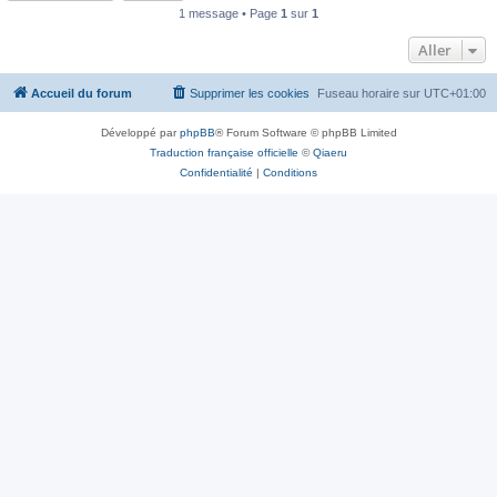
1 message • Page
1
sur
1
Aller
Accueil du forum
Supprimer les cookies
Fuseau horaire sur
UTC+01:00
Développé par
phpBB
® Forum Software © phpBB Limited
Traduction française officielle
©
Qiaeru
Confidentialité
|
Conditions