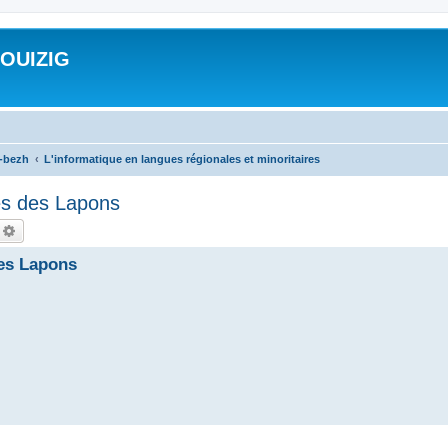
ROUIZIG
a-bezh
L'informatique en langues régionales et minoritaires
es des Lapons
echercher
Recherche avancée
des Lapons