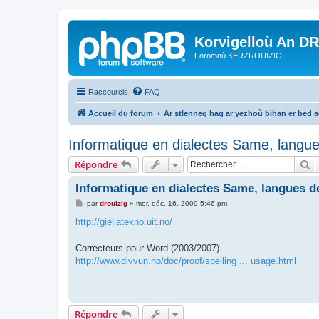
Korvigelloù An D
Foromoù KERZROUIZIG
Raccourcis
FAQ
Accueil du forum
Ar stlenneg hag ar yezhoù bihan er bed 
Informatique en dialectes Same, langu
R
Répondre
Informatique en dialectes Same, langues 
M
par
drouizig
»
mer. déc. 16, 2009 5:46 pm
e
s
http://giellatekno.uit.no/
s
a
g
Correcteurs pour Word (2003/2007)
e
http://www.divvun.no/doc/proof/spelling ... usage.html
Répondre