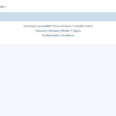
res »
Développé par
phpBB
® Forum Software © phpBB Limited
Traduction française officielle
©
Qiaeru
Confidentialité
|
Conditions