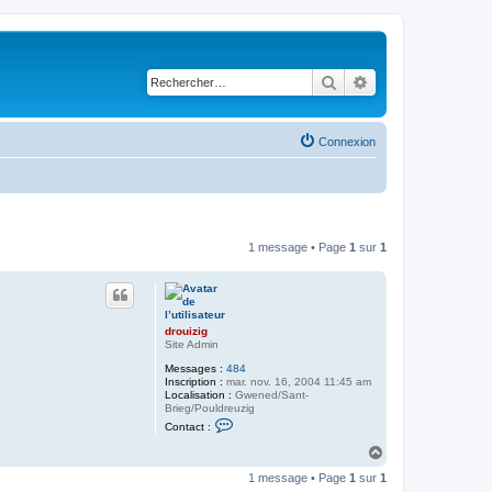
Rechercher
Recherche avancé
Connexion
1 message • Page
1
sur
1
drouizig
Site Admin
Messages :
484
Inscription :
mar. nov. 16, 2004 11:45 am
Localisation :
Gwened/Sant-
Brieg/Pouldreuzig
C
Contact :
o
n
H
t
a
a
1 message • Page
1
sur
1
u
c