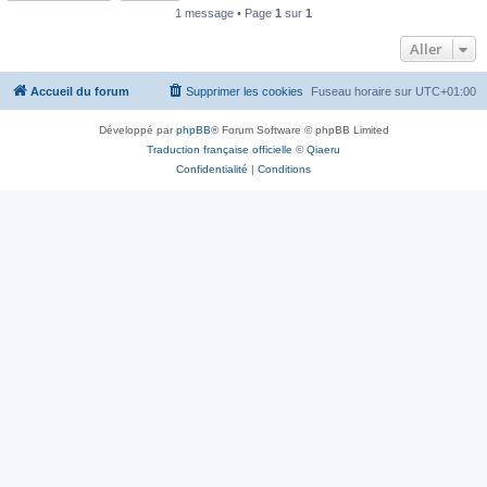
1 message • Page
1
sur
1
Aller
Accueil du forum
Supprimer les cookies
Fuseau horaire sur
UTC+01:00
Développé par
phpBB
® Forum Software © phpBB Limited
Traduction française officielle
©
Qiaeru
Confidentialité
|
Conditions