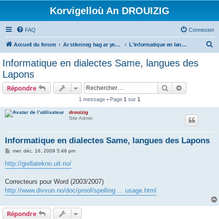
Korvigelloù An DROUIZIG
FAQ
Connexion
R
Accueil du forum
Ar stlenneg hag ar yezhoù bihan er bed a-bezh
L'informatique en langues régionales et minoritaires
e
Informatique en dialectes Same, langues des
c
Lapons
h
Rechercher
Recherche 
Répondre
e
1 message • Page
1
sur
1
r
drouizig
c
Site Admin
h
e
Informatique en dialectes Same, langues des Lapons
r
M
mer. déc. 16, 2009 5:46 pm
e
s
http://giellatekno.uit.no/
s
a
g
Correcteurs pour Word (2003/2007)
e
http://www.divvun.no/doc/proof/spelling ... usage.html
Répondre