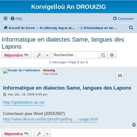
Korvigelloù An DROUIZIG
FAQ
Connexion
R
Accueil du forum
Ar stlenneg hag ar yezhoù bihan er bed a-bezh
L'informatique en langues régionales et minoritaires
e
Informatique en dialectes Same, langues des
c
Lapons
h
Rechercher
Recherche 
Répondre
e
1 message • Page
1
sur
1
r
drouizig
c
Site Admin
h
e
Informatique en dialectes Same, langues des Lapons
r
M
mer. déc. 16, 2009 5:46 pm
e
s
http://giellatekno.uit.no/
s
a
g
Correcteurs pour Word (2003/2007)
e
http://www.divvun.no/doc/proof/spelling ... usage.html
Répondre