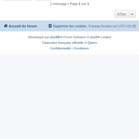
1 message • Page
1
sur
1
Aller
Accueil du forum
Supprimer les cookies
Fuseau horaire sur
UTC+01:00
Développé par
phpBB
® Forum Software © phpBB Limited
Traduction française officielle
©
Qiaeru
Confidentialité
|
Conditions