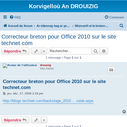
Korvigelloù An DROUIZIG
FAQ
Connexion
R
Accueil du forum
Ar stlenneg hag ar yezhoù bihan er bed a-bezh
Microsoft et le breton - Microsoft and the Breton language
e
Correcteur breton pour Office 2010 sur le site
c
technet.com
h
Rechercher
Recherche 
Répondre
e
1 message • Page
1
sur
1
r
drouizig
c
Site Admin
h
e
Correcteur breton pour Office 2010 sur le site
technet.com
r
M
jeu. déc. 17, 2009 2:18 pm
e
s
http://blogs.technet.com/backstage_2010 ... ruide.aspx
s
a
g
e
Répondre
1 message • Page
1
sur
1