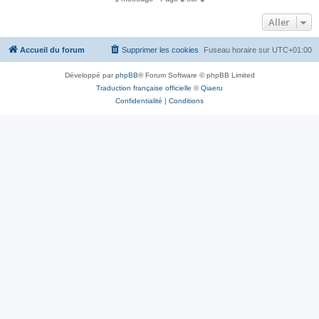
Aller
Accueil du forum
Supprimer les cookies
Fuseau horaire sur
UTC+01:00
Développé par
phpBB
® Forum Software © phpBB Limited
Traduction française officielle
©
Qiaeru
Confidentialité
|
Conditions