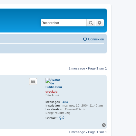
Rechercher
Recherche avancé
Connexion
1 message • Page
1
sur
1
drouizig
Site Admin
Messages :
484
Inscription :
mar. nov. 16, 2004 11:45 am
Localisation :
Gwened/Sant-
Brieg/Pouldreuzig
C
Contact :
o
n
H
t
a
a
1 message • Page
1
sur
1
u
c