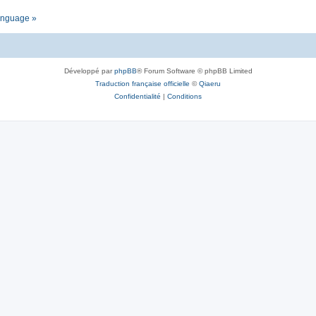
language »
Développé par
phpBB
® Forum Software © phpBB Limited
Traduction française officielle
©
Qiaeru
Confidentialité
|
Conditions