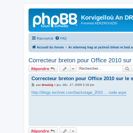
Korvigelloù An D
Foromoù KERZROUIZIG
Raccourcis
FAQ
Accueil du forum
Ar stlenneg hag ar yezhoù bihan er bed 
Correcteur breton pour Office 2010 sur 
R
Répondre
Correcteur breton pour Office 2010 sur le 
M
par
drouizig
»
jeu. déc. 17, 2009 2:18 pm
e
s
http://blogs.technet.com/backstage_2010 ... ruide.aspx
s
a
g
e
Répondre