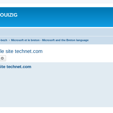
ROUIZIG
a-bezh
Microsoft et le breton - Microsoft and the Breton language
le site technet.com
echercher
Recherche avancée
site technet.com