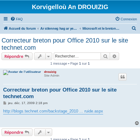
Korvigelloù An DROUIZIG
FAQ
Connexion
R
Accueil du forum
Ar stlenneg hag ar yezhoù bihan er bed a-bezh
Microsoft et le breton - Microsoft and the Breton language
e
Correcteur breton pour Office 2010 sur le site
c
technet.com
h
Rechercher
Recherche 
Répondre
e
1 message • Page
1
sur
1
r
drouizig
c
Site Admin
h
e
Correcteur breton pour Office 2010 sur le site
technet.com
r
M
jeu. déc. 17, 2009 2:18 pm
e
s
http://blogs.technet.com/backstage_2010 ... ruide.aspx
s
a
g
e
Répondre
1 message • Page
1
sur
1