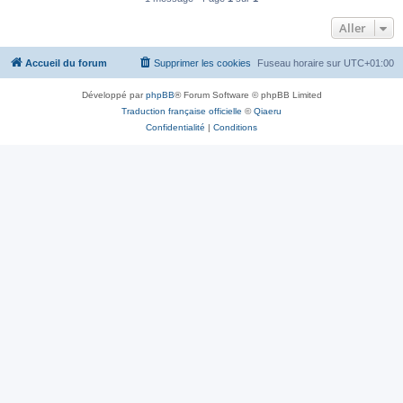
Aller
Accueil du forum
Supprimer les cookies
Fuseau horaire sur
UTC+01:00
Développé par
phpBB
® Forum Software © phpBB Limited
Traduction française officielle
©
Qiaeru
Confidentialité
|
Conditions