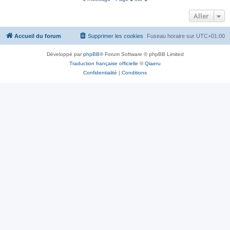
Aller
Accueil du forum
Supprimer les cookies
Fuseau horaire sur
UTC+01:00
Développé par
phpBB
® Forum Software © phpBB Limited
Traduction française officielle
©
Qiaeru
Confidentialité
|
Conditions