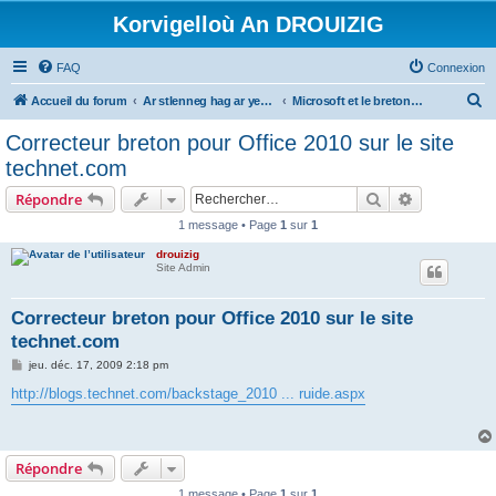
Korvigelloù An DROUIZIG
FAQ
Connexion
R
Accueil du forum
Ar stlenneg hag ar yezhoù bihan er bed a-bezh
Microsoft et le breton - Microsoft and the Breton language
e
Correcteur breton pour Office 2010 sur le site
c
technet.com
h
Rechercher
Recherche 
Répondre
e
1 message • Page
1
sur
1
r
drouizig
c
Site Admin
h
e
Correcteur breton pour Office 2010 sur le site
technet.com
r
M
jeu. déc. 17, 2009 2:18 pm
e
s
http://blogs.technet.com/backstage_2010 ... ruide.aspx
s
a
g
e
Répondre
1 message • Page
1
sur
1