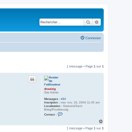
Rechercher
Recherche avancé
Connexion
1 message • Page
1
sur
1
drouizig
Site Admin
Messages :
484
Inscription :
mar. nov. 16, 2004 11:45 am
Localisation :
Gwened/Sant-
Brieg/Pouldreuzig
C
Contact :
o
n
H
t
a
a
1 message • Page
1
sur
1
u
c