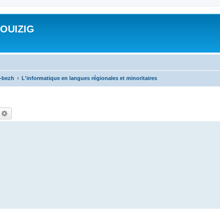
ROUIZIG
a-bezh
L'informatique en langues régionales et minoritaires
echercher
Recherche avancée