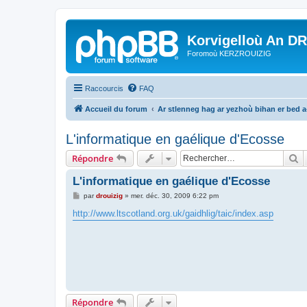
Korvigelloù An D
Foromoù KERZROUIZIG
Raccourcis
FAQ
Accueil du forum
Ar stlenneg hag ar yezhoù bihan er bed 
L'informatique en gaélique d'Ecosse
R
Répondre
L'informatique en gaélique d'Ecosse
M
par
drouizig
»
mer. déc. 30, 2009 6:22 pm
e
s
http://www.ltscotland.org.uk/gaidhlig/taic/index.asp
s
a
g
e
Répondre