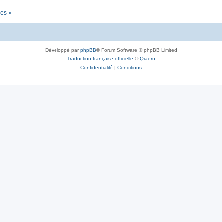
res »
Développé par
phpBB
® Forum Software © phpBB Limited
Traduction française officielle
©
Qiaeru
Confidentialité
|
Conditions