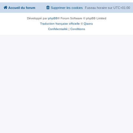
Accueil du forum
Supprimer les cookies
Fuseau horaire sur
UTC+01:00
Développé par
phpBB
® Forum Software © phpBB Limited
Traduction française officielle
©
Qiaeru
Confidentialité
|
Conditions