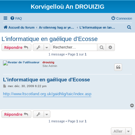
Korvigelloù An DROUIZIG
FAQ
Connexion
R
Accueil du forum
Ar stlenneg hag ar yezhoù bihan er bed a-bezh
L'informatique en langues régionales et minoritaires
e
L'informatique en gaélique d'Ecosse
c
Rechercher
Recherche 
Répondre
h
1 message • Page
1
sur
1
e
drouizig
r
Site Admin
c
h
L'informatique en gaélique d'Ecosse
e
M
mer. déc. 30, 2009 6:22 pm
e
r
s
http://www.ltscotland.org.uk/gaidhlig/taic/index.asp
s
a
g
e
Répondre
1 message • Page
1
sur
1
Aller