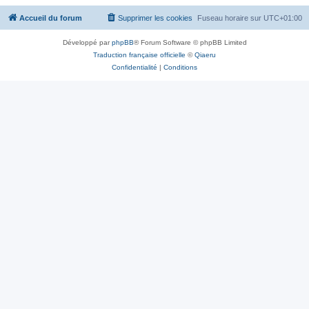
Accueil du forum
Supprimer les cookies
Fuseau horaire sur
UTC+01:00
Développé par
phpBB
® Forum Software © phpBB Limited
Traduction française officielle
©
Qiaeru
Confidentialité
|
Conditions