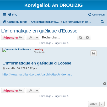
Korvigelloù An DROUIZIG
FAQ
Connexion
R
Accueil du forum
Ar stlenneg hag ar yezhoù bihan er bed a-bezh
L'informatique en langues régionales et minoritaires
e
L'informatique en gaélique d'Ecosse
c
Rechercher
Recherche 
Répondre
h
1 message • Page
1
sur
1
e
drouizig
r
Site Admin
c
h
L'informatique en gaélique d'Ecosse
e
M
mer. déc. 30, 2009 6:22 pm
e
r
s
http://www.ltscotland.org.uk/gaidhlig/taic/index.asp
s
a
g
e
Répondre
1 message • Page
1
sur
1
Aller