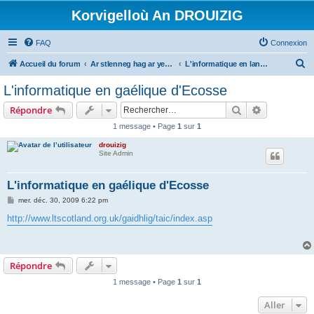
Korvigelloù An DROUIZIG
FAQ
Connexion
R
Accueil du forum
Ar stlenneg hag ar yezhoù bihan er bed a-bezh
L'informatique en langues régionales et minoritaires
e
L'informatique en gaélique d'Ecosse
c
Rechercher
Recherche 
Répondre
h
1 message • Page
1
sur
1
e
drouizig
r
Site Admin
c
h
L'informatique en gaélique d'Ecosse
e
M
mer. déc. 30, 2009 6:22 pm
e
r
s
http://www.ltscotland.org.uk/gaidhlig/taic/index.asp
s
a
g
e
Répondre
1 message • Page
1
sur
1
Aller