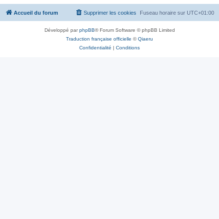
Accueil du forum
Supprimer les cookies
Fuseau horaire sur
UTC+01:00
Développé par
phpBB
® Forum Software © phpBB Limited
Traduction française officielle
©
Qiaeru
Confidentialité
|
Conditions