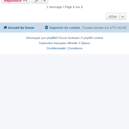
Répondre
1 message • Page
1
sur
1
Aller
Accueil du forum
Supprimer les cookies
Fuseau horaire sur
UTC+01:00
Développé par
phpBB
® Forum Software © phpBB Limited
Traduction française officielle
©
Qiaeru
Confidentialité
|
Conditions