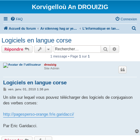
Korvigelloù An DROUIZIG
FAQ
Connexion
R
Accueil du forum
Ar stlenneg hag ar yezhoù bihan er bed a-bezh
L'informatique en langues régionales et minoritaires
e
Logiciels en langue corse
c
Rechercher
Recherche 
Répondre
h
1 message • Page
1
sur
1
e
drouizig
r
Site Admin
c
h
Logiciels en langue corse
e
M
ven. janv. 01, 2010 1:36 pm
e
r
s
Un site sur lequel vous pouvez télécharger des logiciels de conjugaison
s
des verbes corses:
a
g
e
http://pagesperso-orange.fr/e.garidacci/
Par Eric Garidacci.