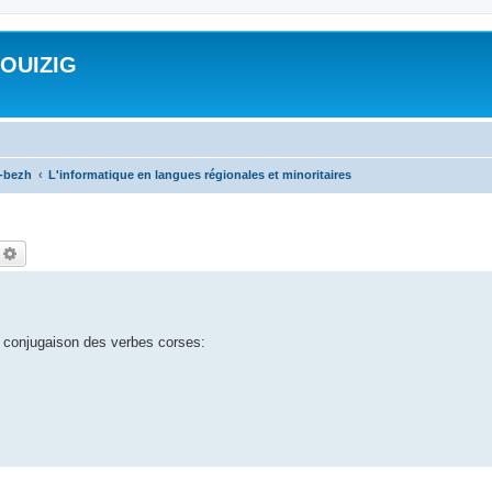
ROUIZIG
a-bezh
L'informatique en langues régionales et minoritaires
echercher
Recherche avancée
e conjugaison des verbes corses: