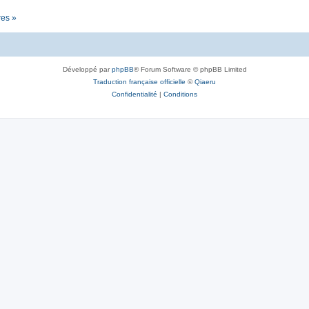
res »
Développé par
phpBB
® Forum Software © phpBB Limited
Traduction française officielle
©
Qiaeru
Confidentialité
|
Conditions