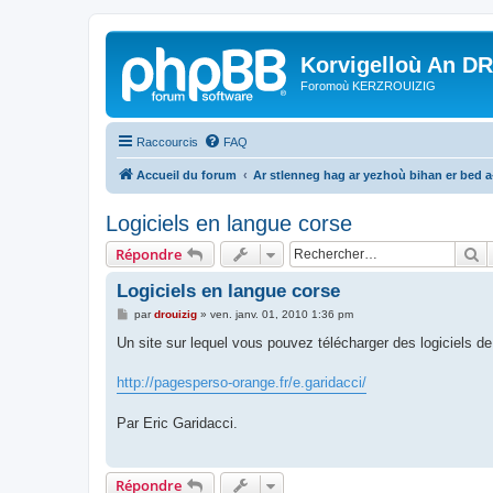
Korvigelloù An D
Foromoù KERZROUIZIG
Raccourcis
FAQ
Accueil du forum
Ar stlenneg hag ar yezhoù bihan er bed 
Logiciels en langue corse
R
Répondre
Logiciels en langue corse
M
par
drouizig
»
ven. janv. 01, 2010 1:36 pm
e
s
Un site sur lequel vous pouvez télécharger des logiciels d
s
a
g
http://pagesperso-orange.fr/e.garidacci/
e
Par Eric Garidacci.
Répondre