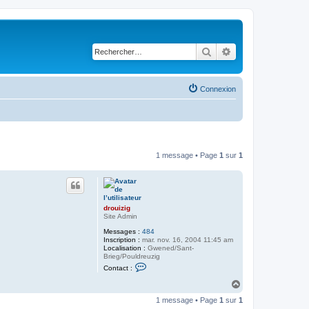
Rechercher
Recherche avancé
Connexion
1 message • Page
1
sur
1
drouizig
Site Admin
Messages :
484
Inscription :
mar. nov. 16, 2004 11:45 am
Localisation :
Gwened/Sant-
Brieg/Pouldreuzig
C
Contact :
o
n
H
t
a
a
1 message • Page
1
sur
1
u
c