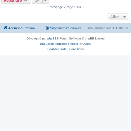
Répondre
1 message • Page
1
sur
1
Aller
Accueil du forum
Supprimer les cookies
Fuseau horaire sur
UTC+01:00
Développé par
phpBB
® Forum Software © phpBB Limited
Traduction française officielle
©
Qiaeru
Confidentialité
|
Conditions