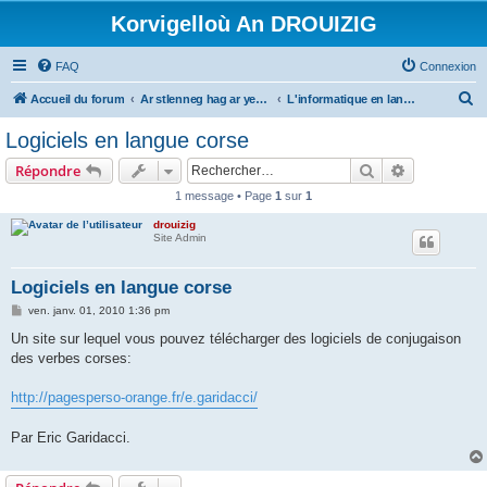
Korvigelloù An DROUIZIG
FAQ
Connexion
R
Accueil du forum
Ar stlenneg hag ar yezhoù bihan er bed a-bezh
L'informatique en langues régionales et minoritaires
e
Logiciels en langue corse
c
Rechercher
Recherche 
Répondre
h
1 message • Page
1
sur
1
e
drouizig
r
Site Admin
c
h
Logiciels en langue corse
e
M
ven. janv. 01, 2010 1:36 pm
e
r
s
Un site sur lequel vous pouvez télécharger des logiciels de conjugaison
s
des verbes corses:
a
g
e
http://pagesperso-orange.fr/e.garidacci/
Par Eric Garidacci.