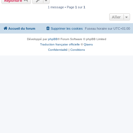
Répondre
1 message • Page
1
sur
1
Aller
Accueil du forum
Supprimer les cookies
Fuseau horaire sur
UTC+01:00
Développé par
phpBB
® Forum Software © phpBB Limited
Traduction française officielle
©
Qiaeru
Confidentialité
|
Conditions