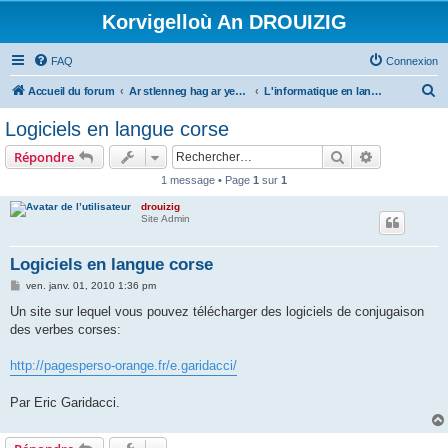
Korvigelloù An DROUIZIG
FAQ
Connexion
R
Accueil du forum
Ar stlenneg hag ar yezhoù bihan er bed a-bezh
L'informatique en langues régionales et minoritaires
e
Logiciels en langue corse
c
Rechercher
Recherche 
Répondre
h
1 message • Page
1
sur
1
e
drouizig
r
Site Admin
c
h
Logiciels en langue corse
e
M
ven. janv. 01, 2010 1:36 pm
e
r
s
Un site sur lequel vous pouvez télécharger des logiciels de conjugaison
s
des verbes corses:
a
g
e
http://pagesperso-orange.fr/e.garidacci/
Par Eric Garidacci.