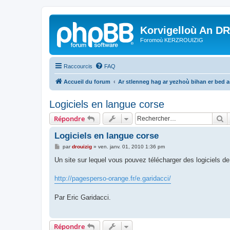
Korvigelloù An D
Foromoù KERZROUIZIG
Raccourcis
FAQ
Accueil du forum
Ar stlenneg hag ar yezhoù bihan er bed 
Logiciels en langue corse
R
Répondre
Logiciels en langue corse
M
par
drouizig
»
ven. janv. 01, 2010 1:36 pm
e
s
Un site sur lequel vous pouvez télécharger des logiciels d
s
a
g
http://pagesperso-orange.fr/e.garidacci/
e
Par Eric Garidacci.
Répondre