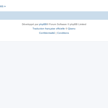
res »
Développé par
phpBB
® Forum Software © phpBB Limited
Traduction française officielle
©
Qiaeru
Confidentialité
|
Conditions