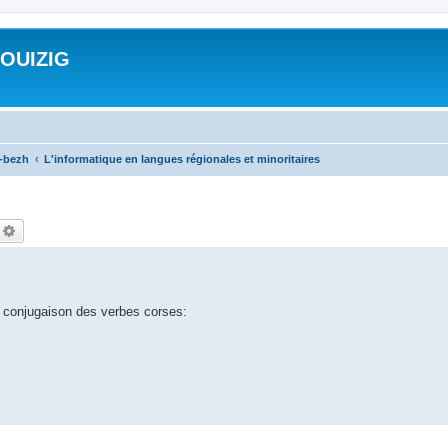
ROUIZIG
a-bezh
L'informatique en langues régionales et minoritaires
echercher
Recherche avancée
e conjugaison des verbes corses: