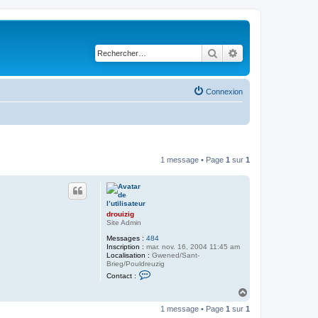
Rechercher
Recherche avancé
Connexion
1 message • Page
1
sur
1
drouizig
Site Admin
Messages :
484
Inscription :
mar. nov. 16, 2004 11:45 am
Localisation :
Gwened/Sant-
Brieg/Pouldreuzig
C
Contact :
o
n
H
t
a
a
1 message • Page
1
sur
1
u
c