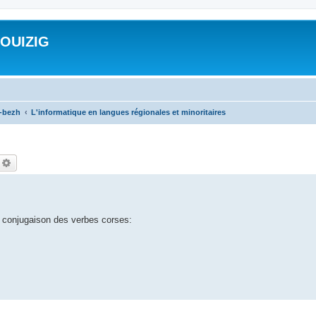
ROUIZIG
a-bezh
L'informatique en langues régionales et minoritaires
echercher
Recherche avancée
e conjugaison des verbes corses: