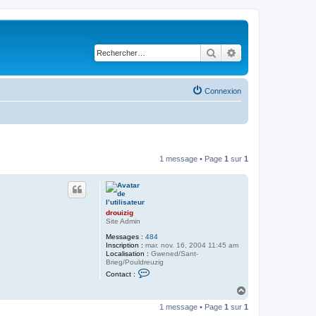
Rechercher
Recherche avancé
Connexion
1 message • Page
1
sur
1
drouizig
Site Admin
Messages :
484
Inscription :
mar. nov. 16, 2004 11:45 am
Localisation :
Gwened/Sant-
Brieg/Pouldreuzig
C
Contact :
o
n
H
t
a
a
1 message • Page
1
sur
1
u
c