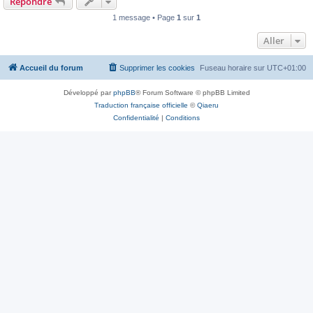
Répondre
1 message • Page
1
sur
1
Aller
Accueil du forum
Supprimer les cookies
Fuseau horaire sur
UTC+01:00
Développé par
phpBB
® Forum Software © phpBB Limited
Traduction française officielle
©
Qiaeru
Confidentialité
|
Conditions