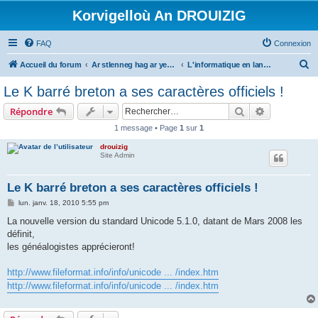
Korvigelloù An DROUIZIG
FAQ
Connexion
R
Accueil du forum
Ar stlenneg hag ar yezhoù bihan er bed a-bezh
L'informatique en langues régionales et minoritaires
e
Le K barré breton a ses caractères officiels !
c
Rechercher
Recherche 
Répondre
h
1 message • Page
1
sur
1
e
drouizig
r
Site Admin
c
h
Le K barré breton a ses caractères officiels !
e
M
lun. janv. 18, 2010 5:55 pm
e
r
s
La nouvelle version du standard Unicode 5.1.0, datant de Mars 2008 les
s
définit,
a
g
les généalogistes apprécieront!
e
http://www.fileformat.info/info/unicode ... /index.htm
http://www.fileformat.info/info/unicode ... /index.htm