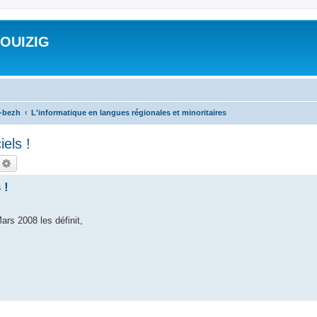
ROUIZIG
a-bezh
L'informatique en langues régionales et minoritaires
iels !
echercher
Recherche avancée
 !
ars 2008 les définit,