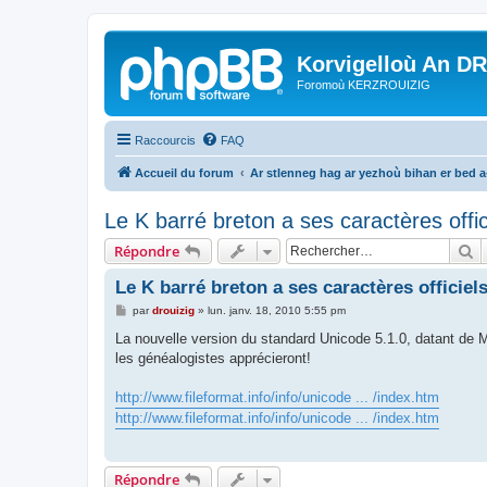
Korvigelloù An D
Foromoù KERZROUIZIG
Raccourcis
FAQ
Accueil du forum
Ar stlenneg hag ar yezhoù bihan er bed 
Le K barré breton a ses caractères offic
R
Répondre
Le K barré breton a ses caractères officiels
M
par
drouizig
»
lun. janv. 18, 2010 5:55 pm
e
s
La nouvelle version du standard Unicode 5.1.0, datant de M
s
les généalogistes apprécieront!
a
g
e
http://www.fileformat.info/info/unicode ... /index.htm
http://www.fileformat.info/info/unicode ... /index.htm
Répondre