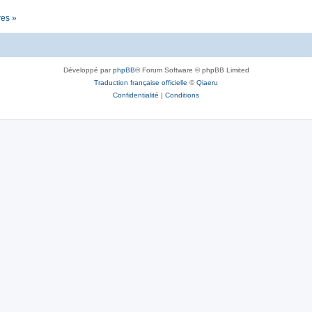
res »
Développé par
phpBB
® Forum Software © phpBB Limited
Traduction française officielle
©
Qiaeru
Confidentialité
|
Conditions