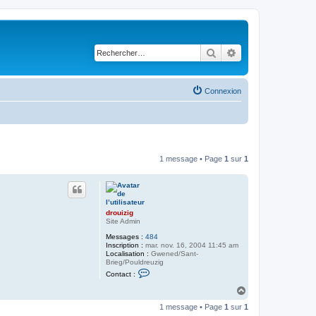
Rechercher
Recherche avancé
Connexion
1 message • Page
1
sur
1
drouizig
Site Admin
Messages :
484
Inscription :
mar. nov. 16, 2004 11:45 am
Localisation :
Gwened/Sant-
Brieg/Pouldreuzig
C
Contact :
o
n
H
t
a
a
1 message • Page
1
sur
1
u
c