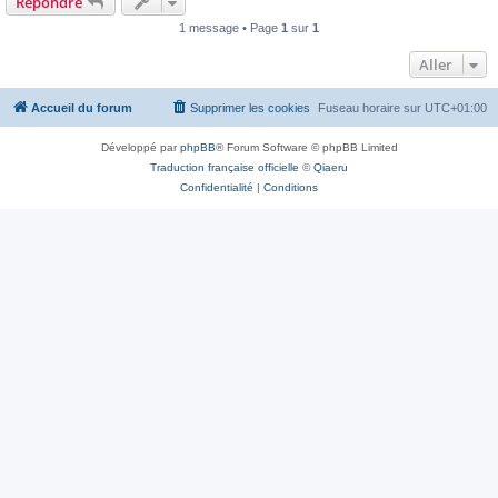
Répondre
1 message • Page
1
sur
1
Aller
Accueil du forum
Supprimer les cookies
Fuseau horaire sur
UTC+01:00
Développé par
phpBB
® Forum Software © phpBB Limited
Traduction française officielle
©
Qiaeru
Confidentialité
|
Conditions