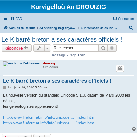
Korvigelloù An DROUIZIG
FAQ
Connexion
R
Accueil du forum
Ar stlenneg hag ar yezhoù bihan er bed a-bezh
L'informatique en langues régionales et minoritaires
e
Le K barré breton a ses caractères officiels !
c
Rechercher
Recherche 
Répondre
h
1 message • Page
1
sur
1
e
drouizig
r
Site Admin
c
h
Le K barré breton a ses caractères officiels !
e
M
lun. janv. 18, 2010 5:55 pm
e
r
s
La nouvelle version du standard Unicode 5.1.0, datant de Mars 2008 les
s
définit,
a
g
les généalogistes apprécieront!
e
http://www.fileformat.info/info/unicode ... /index.htm
http://www.fileformat.info/info/unicode ... /index.htm