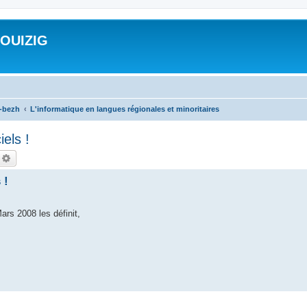
ROUIZIG
a-bezh
L'informatique en langues régionales et minoritaires
iels !
echercher
Recherche avancée
 !
ars 2008 les définit,