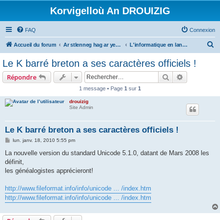
Korvigelloù An DROUIZIG
FAQ
Connexion
R
Accueil du forum
Ar stlenneg hag ar yezhoù bihan er bed a-bezh
L'informatique en langues régionales et minoritaires
e
Le K barré breton a ses caractères officiels !
c
Rechercher
Recherche 
Répondre
h
1 message • Page
1
sur
1
e
drouizig
r
Site Admin
c
h
Le K barré breton a ses caractères officiels !
e
M
lun. janv. 18, 2010 5:55 pm
e
r
s
La nouvelle version du standard Unicode 5.1.0, datant de Mars 2008 les
s
définit,
a
g
les généalogistes apprécieront!
e
http://www.fileformat.info/info/unicode ... /index.htm
http://www.fileformat.info/info/unicode ... /index.htm