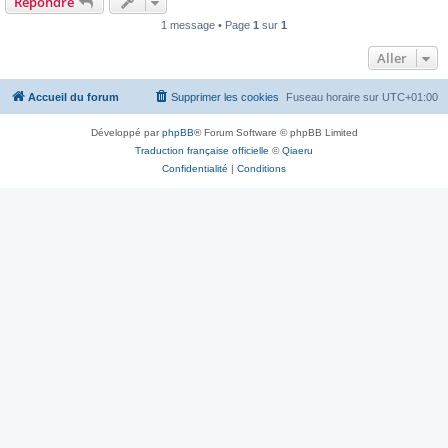
Répondre
1 message • Page
1
sur
1
Aller
Accueil du forum
Supprimer les cookies
Fuseau horaire sur
UTC+01:00
Développé par
phpBB
® Forum Software © phpBB Limited
Traduction française officielle
©
Qiaeru
Confidentialité
|
Conditions