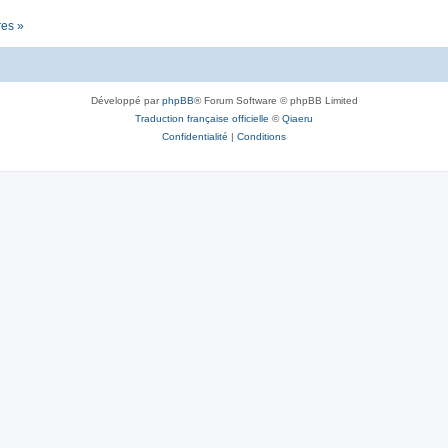
res »
Développé par
phpBB
® Forum Software © phpBB Limited
Traduction française officielle
©
Qiaeru
Confidentialité
|
Conditions