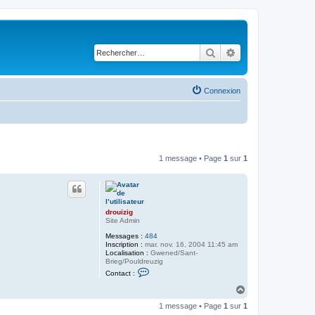
Rechercher
Recherche avancé
Connexion
1 message • Page
1
sur
1
drouizig
Site Admin
Messages :
484
Inscription :
mar. nov. 16, 2004 11:45 am
Localisation :
Gwened/Sant-
Brieg/Pouldreuzig
C
Contact :
o
n
H
t
a
a
1 message • Page
1
sur
1
u
c