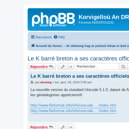
Korvigelloù An D
Foromoù KERZROUIZIG
Raccourcis
FAQ
Accueil du forum
Ar stlenneg hag ar yezhoù bihan er bed 
Le K barré breton a ses caractères offic
R
Répondre
Le K barré breton a ses caractères officiels
M
par
drouizig
»
lun. janv. 18, 2010 5:55 pm
e
s
La nouvelle version du standard Unicode 5.1.0, datant de M
s
les généalogistes apprécieront!
a
g
e
http://www.fileformat.info/info/unicode ... /index.htm
http://www.fileformat.info/info/unicode ... /index.htm
Répondre