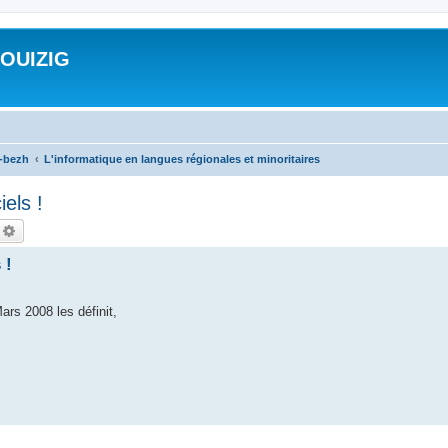
ROUIZIG
a-bezh
L'informatique en langues régionales et minoritaires
iels !
echercher
Recherche avancée
 !
ars 2008 les définit,