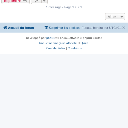
Répondre
1 message • Page
1
sur
1
Aller
Accueil du forum
Supprimer les cookies
Fuseau horaire sur
UTC+01:00
Développé par
phpBB
® Forum Software © phpBB Limited
Traduction française officielle
©
Qiaeru
Confidentialité
|
Conditions