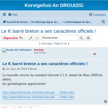
Korvigelloù An DROUIZIG
FAQ
Connexion
R
Accueil du forum
Ar stlenneg hag ar yezhoù bihan er bed a-bezh
L'informatique en langues régionales et minoritaires
e
Le K barré breton a ses caractères officiels !
c
Rechercher
Recherche 
Répondre
h
1 message • Page
1
sur
1
e
drouizig
r
Site Admin
c
h
Le K barré breton a ses caractères officiels !
e
M
lun. janv. 18, 2010 5:55 pm
e
r
s
La nouvelle version du standard Unicode 5.1.0, datant de Mars 2008 les
s
définit,
a
g
les généalogistes apprécieront!
e
http://www.fileformat.info/info/unicode ... /index.htm
http://www.fileformat.info/info/unicode ... /index.htm