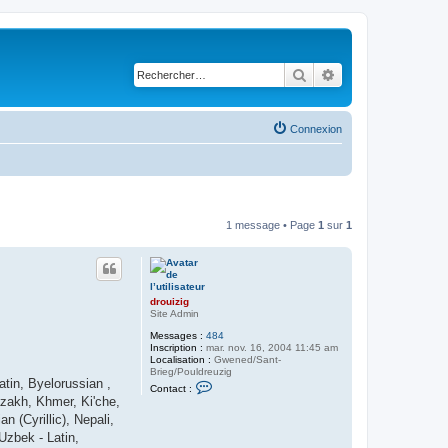
Rechercher
Recherche avancé
Connexion
1 message • Page
1
sur
1
drouizig
Site Admin
Messages :
484
Inscription :
mar. nov. 16, 2004 11:45 am
Localisation :
Gwened/Sant-
Brieg/Pouldreuzig
atin, Byelorussian ,
C
Contact :
o
Kazakh, Khmer, Ki'che,
n
 (Cyrillic), Nepali,
t
a
Uzbek - Latin,
c