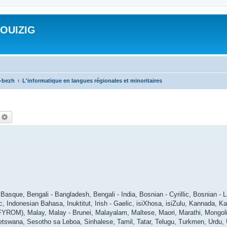
ROUIZIG
a-bezh
L'informatique en langues régionales et minoritaires
echercher
Recherche avancée
asque, Bengali - Bangladesh, Bengali - India, Bosnian - Cyrillic, Bosnian - L
ic, Indonesian Bahasa, Inuktitut, Irish - Gaelic, isiXhosa, isiZulu, Kannada, 
ROM), Malay, Malay - Brunei, Malayalam, Maltese, Maori, Marathi, Mongolian
tswana, Sesotho sa Leboa, Sinhalese, Tamil, Tatar, Telugu, Turkmen, Urdu, 