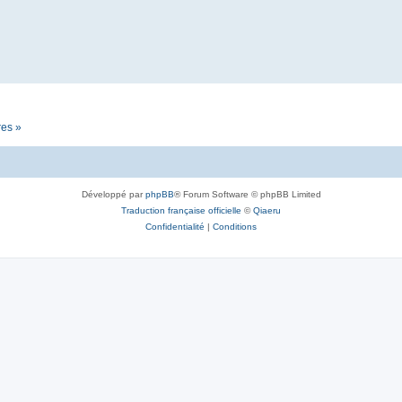
res »
Développé par
phpBB
® Forum Software © phpBB Limited
Traduction française officielle
©
Qiaeru
Confidentialité
|
Conditions