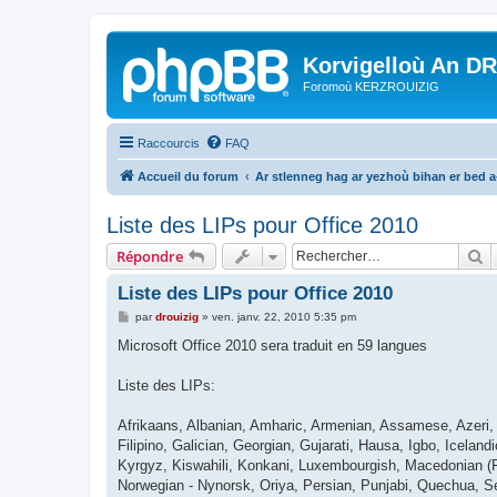
Korvigelloù An D
Foromoù KERZROUIZIG
Raccourcis
FAQ
Accueil du forum
Ar stlenneg hag ar yezhoù bihan er bed 
Liste des LIPs pour Office 2010
R
Répondre
Liste des LIPs pour Office 2010
M
par
drouizig
»
ven. janv. 22, 2010 5:35 pm
e
s
Microsoft Office 2010 sera traduit en 59 langues
s
a
g
Liste des LIPs:
e
Afrikaans, Albanian, Amharic, Armenian, Assamese, Azeri, B
Filipino, Galician, Georgian, Gujarati, Hausa, Igbo, Iceland
Kyrgyz, Kiswahili, Konkani, Luxembourgish, Macedonian (FY
Norwegian - Nynorsk, Oriya, Persian, Punjabi, Quechua, Se