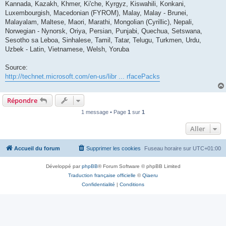
Kannada, Kazakh, Khmer, Ki'che, Kyrgyz, Kiswahili, Konkani,
Luxembourgish, Macedonian (FYROM), Malay, Malay - Brunei,
Malayalam, Maltese, Maori, Marathi, Mongolian (Cyrillic), Nepali,
Norwegian - Nynorsk, Oriya, Persian, Punjabi, Quechua, Setswana,
Sesotho sa Leboa, Sinhalese, Tamil, Tatar, Telugu, Turkmen, Urdu,
Uzbek - Latin, Vietnamese, Welsh, Yoruba
Source:
http://technet.microsoft.com/en-us/libr ... rfacePacks
Répondre
1 message • Page
1
sur
1
Aller
Accueil du forum
Supprimer les cookies
Fuseau horaire sur
UTC+01:00
Développé par
phpBB
® Forum Software © phpBB Limited
Traduction française officielle
©
Qiaeru
Confidentialité
|
Conditions