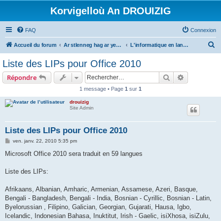
Korvigelloù An DROUIZIG
FAQ
Connexion
R
Accueil du forum
Ar stlenneg hag ar yezhoù bihan er bed a-bezh
L'informatique en langues régionales et minoritaires
e
Liste des LIPs pour Office 2010
c
Rechercher
Recherche 
Répondre
h
1 message • Page
1
sur
1
e
drouizig
r
Site Admin
c
h
Liste des LIPs pour Office 2010
e
M
ven. janv. 22, 2010 5:35 pm
e
r
s
Microsoft Office 2010 sera traduit en 59 langues
s
a
g
Liste des LIPs:
e
Afrikaans, Albanian, Amharic, Armenian, Assamese, Azeri, Basque,
Bengali - Bangladesh, Bengali - India, Bosnian - Cyrillic, Bosnian - Latin,
Byelorussian , Filipino, Galician, Georgian, Gujarati, Hausa, Igbo,
Icelandic, Indonesian Bahasa, Inuktitut, Irish - Gaelic, isiXhosa, isiZulu,