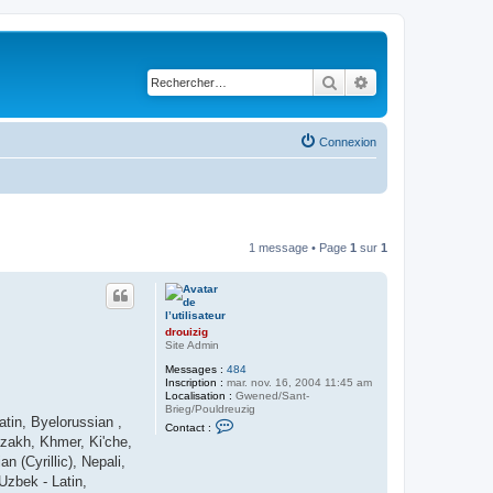
Rechercher
Recherche avancé
Connexion
1 message • Page
1
sur
1
drouizig
Site Admin
Messages :
484
Inscription :
mar. nov. 16, 2004 11:45 am
Localisation :
Gwened/Sant-
Brieg/Pouldreuzig
atin, Byelorussian ,
C
Contact :
o
Kazakh, Khmer, Ki'che,
n
 (Cyrillic), Nepali,
t
a
Uzbek - Latin,
c