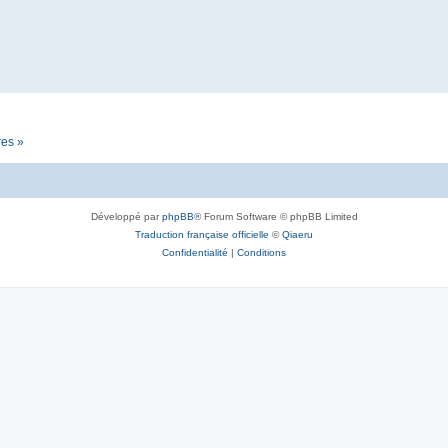
res »
Développé par
phpBB
® Forum Software © phpBB Limited
Traduction française officielle
©
Qiaeru
Confidentialité
|
Conditions