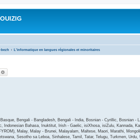
ROUIZIG
a-bezh
L'informatique en langues régionales et minoritaires
echercher
Recherche avancée
asque, Bengali - Bangladesh, Bengali - India, Bosnian - Cyrillic, Bosnian - L
ic, Indonesian Bahasa, Inuktitut, Irish - Gaelic, isiXhosa, isiZulu, Kannada, 
ROM), Malay, Malay - Brunei, Malayalam, Maltese, Maori, Marathi, Mongolian
tswana, Sesotho sa Leboa, Sinhalese, Tamil, Tatar, Telugu, Turkmen, Urdu, 