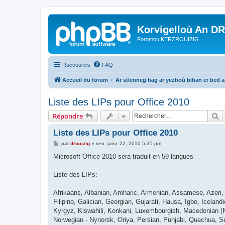
Korvigelloù An D
Foromoù KERZROUIZIG
Raccourcis
FAQ
Accueil du forum
Ar stlenneg hag ar yezhoù bihan er bed 
Liste des LIPs pour Office 2010
R
Répondre
Liste des LIPs pour Office 2010
M
par
drouizig
»
ven. janv. 22, 2010 5:35 pm
e
s
Microsoft Office 2010 sera traduit en 59 langues
s
a
g
Liste des LIPs:
e
Afrikaans, Albanian, Amharic, Armenian, Assamese, Azeri, B
Filipino, Galician, Georgian, Gujarati, Hausa, Igbo, Iceland
Kyrgyz, Kiswahili, Konkani, Luxembourgish, Macedonian (FY
Norwegian - Nynorsk, Oriya, Persian, Punjabi, Quechua, Se