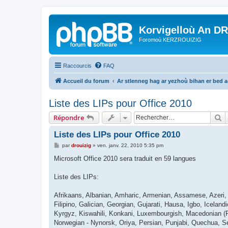
Korvigelloù An D
Foromoù KERZROUIZIG
Raccourcis
FAQ
Accueil du forum
Ar stlenneg hag ar yezhoù bihan er bed 
Liste des LIPs pour Office 2010
R
Répondre
Liste des LIPs pour Office 2010
M
par
drouizig
»
ven. janv. 22, 2010 5:35 pm
e
s
Microsoft Office 2010 sera traduit en 59 langues
s
a
g
Liste des LIPs:
e
Afrikaans, Albanian, Amharic, Armenian, Assamese, Azeri, B
Filipino, Galician, Georgian, Gujarati, Hausa, Igbo, Iceland
Kyrgyz, Kiswahili, Konkani, Luxembourgish, Macedonian (FY
Norwegian - Nynorsk, Oriya, Persian, Punjabi, Quechua, Se