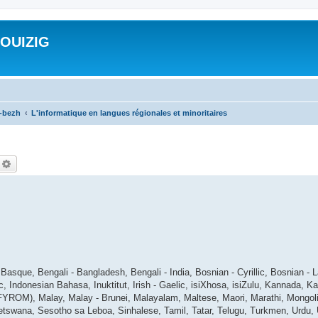
ROUIZIG
a-bezh
L'informatique en langues régionales et minoritaires
echercher
Recherche avancée
asque, Bengali - Bangladesh, Bengali - India, Bosnian - Cyrillic, Bosnian - L
ic, Indonesian Bahasa, Inuktitut, Irish - Gaelic, isiXhosa, isiZulu, Kannada, 
ROM), Malay, Malay - Brunei, Malayalam, Maltese, Maori, Marathi, Mongolian
tswana, Sesotho sa Leboa, Sinhalese, Tamil, Tatar, Telugu, Turkmen, Urdu, 