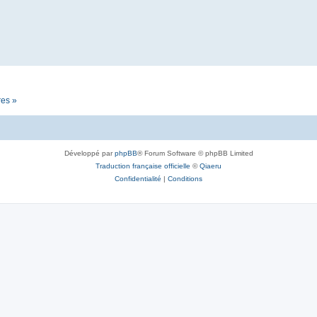
res »
Développé par
phpBB
® Forum Software © phpBB Limited
Traduction française officielle
©
Qiaeru
Confidentialité
|
Conditions