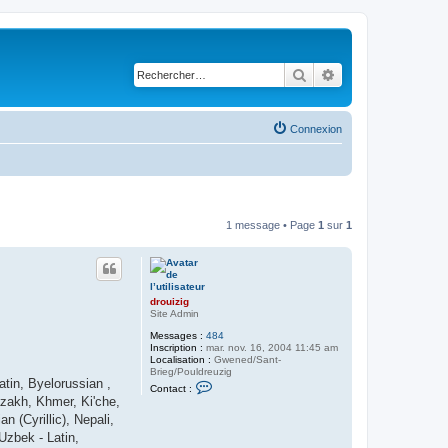
Rechercher
Recherche avancé
Connexion
1 message • Page
1
sur
1
drouizig
Site Admin
Messages :
484
Inscription :
mar. nov. 16, 2004 11:45 am
Localisation :
Gwened/Sant-
Brieg/Pouldreuzig
atin, Byelorussian ,
C
Contact :
o
Kazakh, Khmer, Ki'che,
n
 (Cyrillic), Nepali,
t
a
Uzbek - Latin,
c