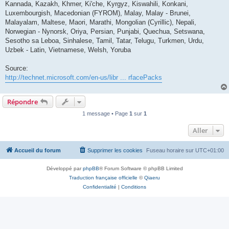
Kannada, Kazakh, Khmer, Ki'che, Kyrgyz, Kiswahili, Konkani,
Luxembourgish, Macedonian (FYROM), Malay, Malay - Brunei,
Malayalam, Maltese, Maori, Marathi, Mongolian (Cyrillic), Nepali,
Norwegian - Nynorsk, Oriya, Persian, Punjabi, Quechua, Setswana,
Sesotho sa Leboa, Sinhalese, Tamil, Tatar, Telugu, Turkmen, Urdu,
Uzbek - Latin, Vietnamese, Welsh, Yoruba
Source:
http://technet.microsoft.com/en-us/libr ... rfacePacks
Répondre
1 message • Page
1
sur
1
Aller
Accueil du forum
Supprimer les cookies
Fuseau horaire sur
UTC+01:00
Développé par
phpBB
® Forum Software © phpBB Limited
Traduction française officielle
©
Qiaeru
Confidentialité
|
Conditions