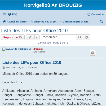
Korvigelloù An DROUIZIG
FAQ
Connexion
R
Accueil du forum
Ar stlenneg hag ar yezhoù bihan er bed a-bezh
L'informatique en langues régionales et minoritaires
e
Liste des LIPs pour Office 2010
c
Rechercher
Recherche 
Répondre
h
1 message • Page
1
sur
1
e
drouizig
r
Site Admin
c
h
Liste des LIPs pour Office 2010
e
M
ven. janv. 22, 2010 5:35 pm
e
r
s
Microsoft Office 2010 sera traduit en 59 langues
s
a
g
Liste des LIPs:
e
Afrikaans, Albanian, Amharic, Armenian, Assamese, Azeri, Basque,
Bengali - Bangladesh, Bengali - India, Bosnian - Cyrillic, Bosnian - Latin,
Byelorussian , Filipino, Galician, Georgian, Gujarati, Hausa, Igbo,
Icelandic, Indonesian Bahasa, Inuktitut, Irish - Gaelic, isiXhosa, isiZulu,